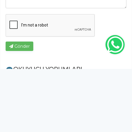
Gönder
OKUYUCU YORUMLARI
27.05.2026
11:40
Bunları vatandaş olarak hakediyoruz,
ağlamaya gerek yok, sonuç ta avrupa bizi
kıskanıyor
%48,63
Sinan kambur