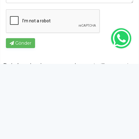
Gönder
Bu habere henüz yorum yapılmamıştır, ilk yapan siz
olun!...
Bu sayfa da yer alan okur yorumları kişilerin kendi
görüşleridir. Yazılanlardan
https://m.duzcetv.com
sorumlu
tutulamaz.