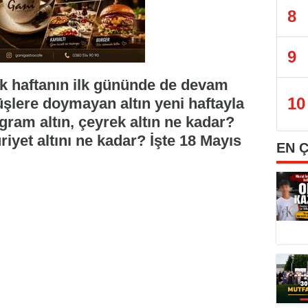
8
9
ilik haftanın ilk gününde de devam
10
üşlere doymayan altın yeni haftayla
 gram altın, çeyrek altın ne kadar?
yet altını ne kadar? İşte 18 Mayıs
EN 