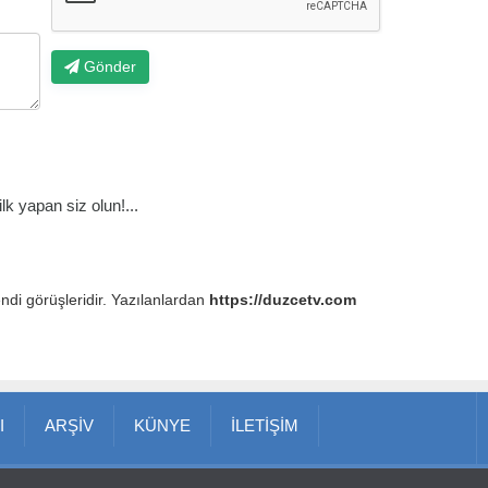
Gönder
k yapan siz olun!...
endi görüşleridir. Yazılanlardan
https://duzcetv.com
I
ARŞİV
KÜNYE
İLETİŞİM