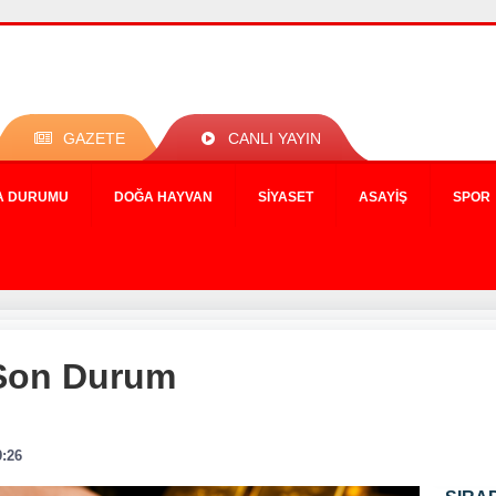
GAZETE
CANLI YAYIN
A DURUMU
DOĞA HAYVAN
SIYASET
ASAYIŞ
SPOR
a Son Durum
9:26