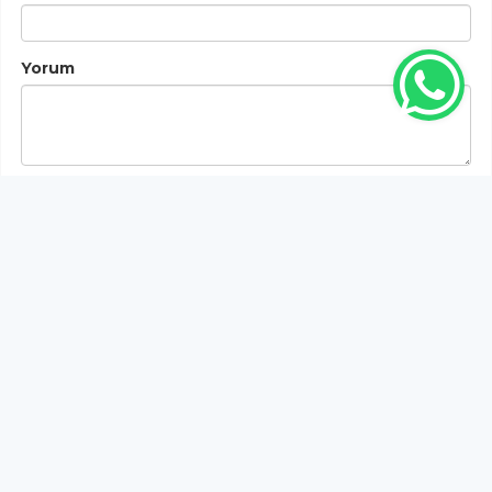
Yorum
Gönder
Bu habere henüz yorum yapılmamıştır, ilk yapan siz
olun!...