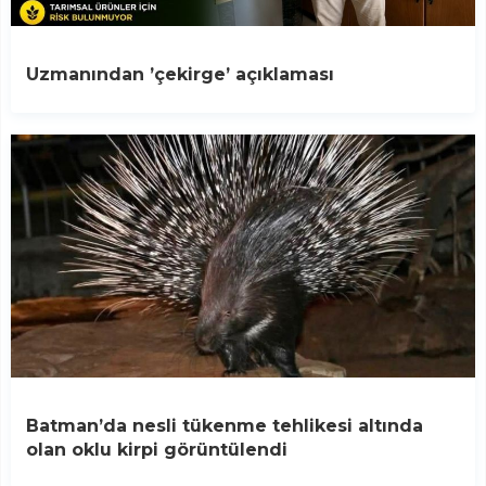
Uzmanından ’çekirge’ açıklaması
Batman’da nesli tükenme tehlikesi altında
olan oklu kirpi görüntülendi