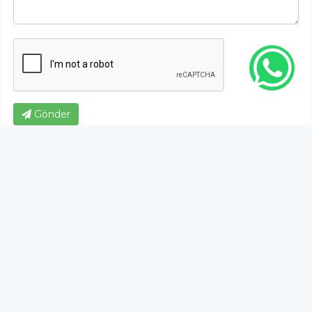
Gönder
OKUYUCU YORUMLARI
4.06.2026
14:03
Bu buldozerin bıçağında kum eleğimi var?
Nasıl kum temizleniyor ben
anlamadım,anlayan varsa lütfen bizide
aydınlatsın.!
%53,33