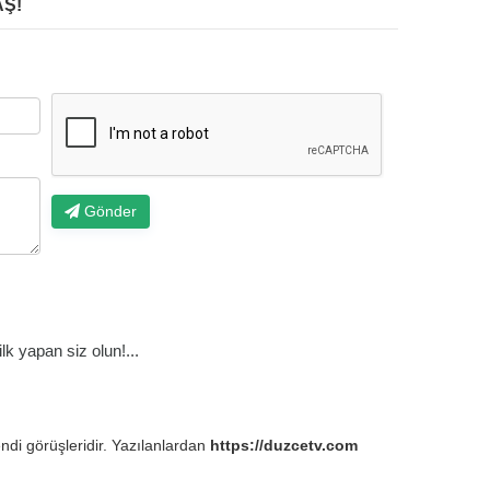
Ş!
Gönder
k yapan siz olun!...
endi görüşleridir. Yazılanlardan
https://duzcetv.com