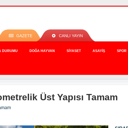
GAZETE
CANLI YAYIN
A DURUMU
DOĞA HAYVAN
SIYASET
ASAYIŞ
SPOR
ometrelik Üst Yapısı Tamam
 Tamam