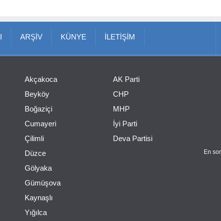
I
ARŞİV
KÜNYE
İLETİŞİM
Akçakoca
AK Parti
Beyköy
CHP
Boğaziçi
MHP
Cumayeri
İyi Parti
Çilimli
Deva Partisi
En son
Düzce
Gölyaka
Gümüşova
Kaynaşlı
Yığılca