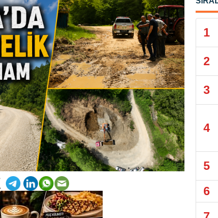
SIRA
1
2
3
4
5
6
7