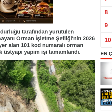
8
9
ürlüğü tarafından yürütülen
yanı Orman İşletme Şefliği'nin 2026
10
 yer alan 101 kod numaralı orman
k üstyapı yapım işi tamamlandı.
EN 