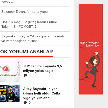
kaybetti
Boluspor 5 transfer daha yaptı
Hazırlık maçı: Beşiktaş Kadın Futbol
Takımı: 3 - FOMGET: 1
Kaymakam Feyza Yılmaz, pazarcı esnafı
ve vatandaşlarla buluştu
ÇOK YORUMLANANLAR
THY, temmuz ayında 9,5
milyon yolcu taşıdı
0
Altay Bayındır’ın yeni
takımı belli oldu: Celta
Vigo’ya kiralandı
0