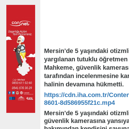
Mersin’de 5 yaşındaki otizml
yargılanan tutuklu öğretmen i
Mahkeme, güvenlik kamerası g
tarafından incelenmesine kar
halinin devamına hükmetti.
https://cdn.iha.com.tr/Conte
8601-8d586955f21c.mp4
Mersin’de 5 yaşındaki otizmli
güvenlik kamerasına yansıy
bakımından kendisini savun