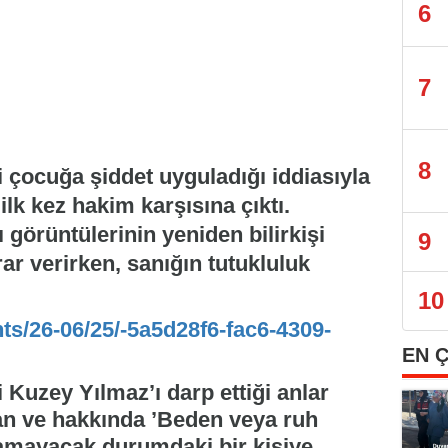
6
7
8
i çocuğa şiddet uyguladığı iddiasıyla
lk kez hakim karşısına çıktı.
örüntülerinin yeniden bilirkişi
9
ar verirken, sanığın tutukluluk
10
nts/26-06/25/-5a5d28f6-fac6-4309-
EN 
 Kuzey Yılmaz’ı darp ettiği anlar
an ve hakkında ’Beden veya ruh
amayacak durumdaki bir kişiye