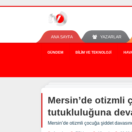
ANA SAYFA
YAZARLAR
GÜNDEM
BILIM VE TEKNOLOJI
HAV
Mersin’de otizmli
tutukluluğuna dev
Mersin’de otizmli çocuğa şiddet davası