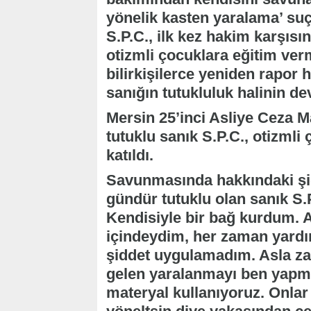
yönelik kasten yaralama’ su
S.P.C., ilk kez hakim karşısı
otizmli çocuklara eğitim ve
bilirkişilerce yeniden rapor 
sanığın tutukluluk halinin d
Mersin 25’inci Asliye Ceza
tutuklu sanık S.P.C., otizmli 
katıldı.
Savunmasında hakkındaki şid
gündür tutuklu olan sanık S.P
Kendisiyle bir bağ kurdum. A
içindeydim, her zaman yard
şiddet uygulamadım. Asla 
gelen yaralanmayı ben yapma
materyal kullanıyoruz. Onlar 