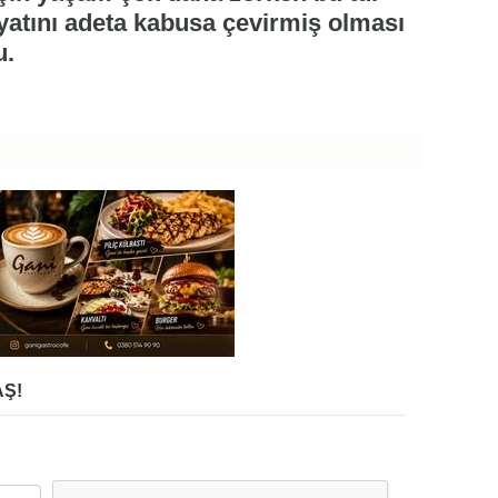
ayatını adeta kabusa çevirmiş olması
u.
Ş!