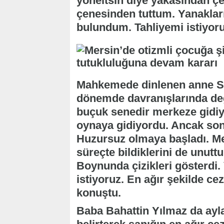
yöneltsin diye yakasından ç
çenesinden tuttum. Yanakları
bulundum. Tahliyemi istiyor
Mahkemede dinlenen anne S
dönemde davranışlarında deği
buçuk senedir merkeze gidiy
oynaya gidiyordu. Ancak so
Huzursuz olmaya başladı. Me
süreçte bildiklerini de unutt
Boynunda çizikleri gösterdi.
istiyoruz. En ağır şekilde ce
konuştu.
Baba Bahattin Yılmaz da ayla