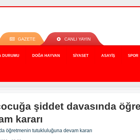
GAZETE
CANLI YAYIN
A DURUMU
DOĞA HAYVAN
SIYASET
ASAYIŞ
SPOR
 çocuğa şiddet davasında öğr
am kararı
nda öğretmenin tutukluluğuna devam kararı