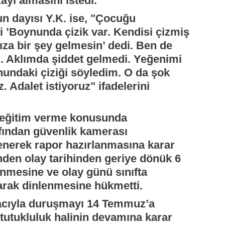
ayı almasını istedi.
n dayısı Y.K. ise, "Çocuğu
 ’Boynunda çizik var. Kendisi çizmiş
nıza bir şey gelmesin’ dedi. Ben de
di. Aklımda şiddet gelmedi. Yeğenimi
nundaki çiziği söyledim. O da şok
. Adalet istiyoruz" ifadelerini
 eğitim verme konusunda
rafından güvenlik kamerası
lenerek rapor hazırlanmasına karar
nden olay tarihinden geriye dönük 6
enmesine ve olay günü sınıfta
arak dinlenmesine hükmetti.
macıyla duruşmayı 14 Temmuz’a
tutukluluk halinin devamına karar