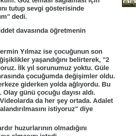
ektim. Göz teması sağlaması için
nı tutup sevgi gösterisinde
um" dedi.
ermin Yılmaz ise çocuğunun son
şiklikler yaşandığını belirterek, "2
oruz. İlk yıl sorunumuz yoktu. Güle
nrasında çocuğumda değişimler oldu.
rkeze giderken yolda ağlıyordu. Bu
u. Olay günü çocuğu dayısı aldı.
 Videolarda da her şey ortada. Adalet
zalandırılmasını istiyoruz" diye
rdır huzurlarının olmadığını