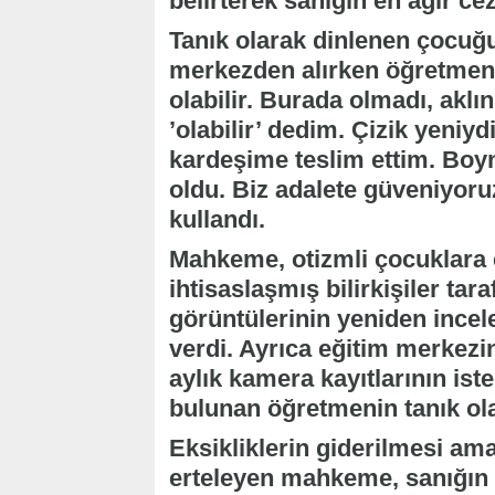
belirterek sanığın en ağır cez
Tanık olarak dinlenen çocuğu
merkezden alırken öğretmeni
olabilir. Burada olmadı, aklı
’olabilir’ dedim. Çizik yeniy
kardeşime teslim ettim. Boy
oldu. Biz adalete güveniyoruz
kullandı.
Mahkeme, otizmli çocuklara
ihtisaslaşmış bilirkişiler ta
görüntülerinin yeniden ince
verdi. Ayrıca eğitim merkezi
aylık kamera kayıtlarının ist
bulunan öğretmenin tanık ol
Eksikliklerin giderilmesi a
erteleyen mahkeme, sanığın 