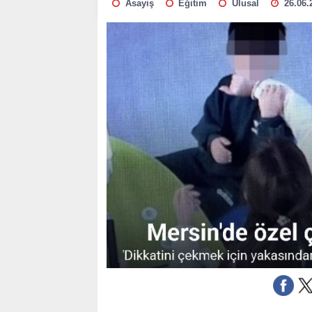
Asayiş
Eğitim
Ulusal
26.06.