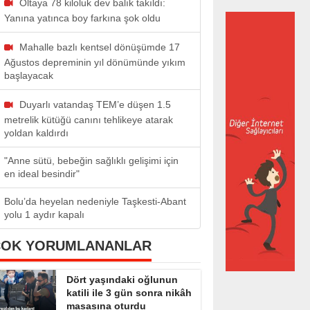
Oltaya 78 kiloluk dev balık takıldı:
Yanına yatınca boy farkına şok oldu
Mahalle bazlı kentsel dönüşümde 17
Ağustos depreminin yıl dönümünde yıkım
başlayacak
Duyarlı vatandaş TEM’e düşen 1.5
metrelik kütüğü canını tehlikeye atarak
yoldan kaldırdı
"Anne sütü, bebeğin sağlıklı gelişimi için
en ideal besindir"
Bolu’da heyelan nedeniyle Taşkesti-Abant
yolu 1 aydır kapalı
ÇOK YORUMLANANLAR
Dört yaşındaki oğlunun
katili ile 3 gün sonra nikâh
masasına oturdu