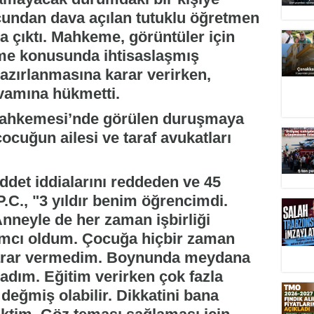
çundan dava açılan tutuklu öğretmen
na çıktı. Mahkeme, görüntüler için
rme konusunda ihtisaslaşmış
hazırlanmasına karar verirken,
evamına hükmetti.
 Mahkemesi’nde görülen duruşmaya
çocuğun ailesi ve taraf avukatları
det iddialarını reddeden ve 45
.C., "3 yıldır benim öğrencimdi.
nneyle de her zaman işbirliği
ımcı oldum. Çocuğa hiçbir zaman
zarar vermedim. Boynunda meydana
dım. Eğitim verirken çok fazla
değmiş olabilir. Dikkatini bana