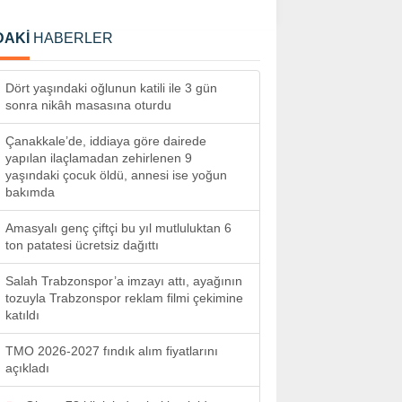
DAKİ
HABERLER
Dört yaşındaki oğlunun katili ile 3 gün
sonra nikâh masasına oturdu
Çanakkale’de, iddiaya göre dairede
yapılan ilaçlamadan zehirlenen 9
yaşındaki çocuk öldü, annesi ise yoğun
bakımda
Amasyalı genç çiftçi bu yıl mutluluktan 6
ton patatesi ücretsiz dağıttı
Salah Trabzonspor’a imzayı attı, ayağının
tozuyla Trabzonspor reklam filmi çekimine
katıldı
TMO 2026-2027 fındık alım fiyatlarını
açıkladı