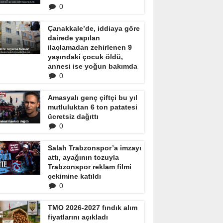
0
Çanakkale’de, iddiaya göre
dairede yapılan
ilaçlamadan zehirlenen 9
yaşındaki çocuk öldü,
annesi ise yoğun bakımda
0
Amasyalı genç çiftçi bu yıl
mutluluktan 6 ton patatesi
ücretsiz dağıttı
0
Salah Trabzonspor’a imzayı
attı, ayağının tozuyla
Trabzonspor reklam filmi
çekimine katıldı
0
TMO 2026-2027 fındık alım
fiyatlarını açıkladı