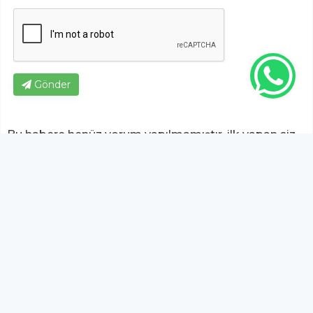
Gönder
Bu habere henüz yorum yapılmamıştır, ilk yapan siz
olun!...
Bu sayfa da yer alan okur yorumları kişilerin kendi
görüşleridir. Yazılanlardan
https://m.duzcetv.com
sorumlu
tutulamaz.
YUKARI ÇIK