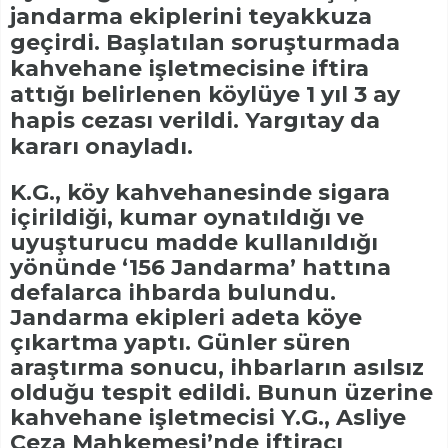
jandarma ekiplerini teyakkuza
geçirdi. Başlatılan soruşturmada
kahvehane işletmecisine iftira
attığı belirlenen köylüye 1 yıl 3 ay
hapis cezası verildi. Yargıtay da
kararı onayladı.
K.G., köy kahvehanesinde sigara
içirildiği, kumar oynatıldığı ve
uyuşturucu madde kullanıldığı
yönünde ‘156 Jandarma’ hattına
defalarca ihbarda bulundu.
Jandarma ekipleri adeta köye
çıkartma yaptı. Günler süren
araştırma sonucu, ihbarların asılsız
olduğu tespit edildi. Bunun üzerine
kahvehane işletmecisi Y.G., Asliye
Ceza Mahkemesi’nde iftiracı