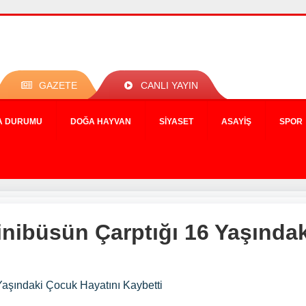
GAZETE
CANLI YAYIN
A DURUMU
DOĞA HAYVAN
SIYASET
ASAYIŞ
SPOR
nibüsün Çarptığı 16 Yaşındak
aşındaki Çocuk Hayatını Kaybetti