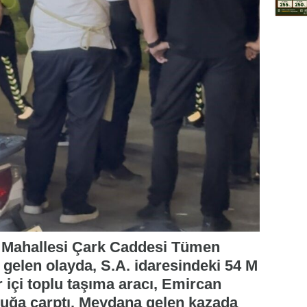
t Mahallesi Çark Caddesi Tümen
elen olayda, S.A. idaresindeki 54 M
r içi toplu taşıma aracı, Emircan
çocuğa çarptı. Meydana gelen kazada