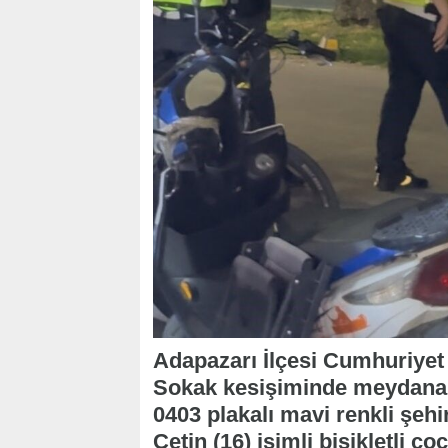
Adapazarı İlçesi Cumhuriye
Sokak kesişiminde meydana g
0403 plakalı mavi renkli şehi
Çetin (16) isimli bisikletli 