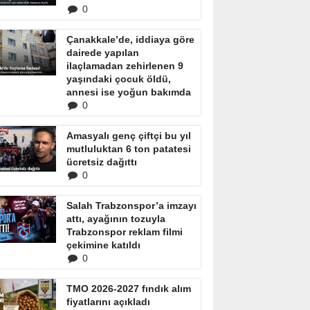
0
Çanakkale’de, iddiaya göre
dairede yapılan
ilaçlamadan zehirlenen 9
yaşındaki çocuk öldü,
annesi ise yoğun bakımda
0
Amasyalı genç çiftçi bu yıl
mutluluktan 6 ton patatesi
ücretsiz dağıttı
0
Salah Trabzonspor’a imzayı
attı, ayağının tozuyla
Trabzonspor reklam filmi
çekimine katıldı
0
TMO 2026-2027 fındık alım
fiyatlarını açıkladı