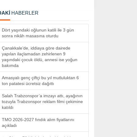
DAKİ
HABERLER
Dört yaşındaki oğlunun katili ile 3 gün
sonra nikâh masasına oturdu
Çanakkale’de, iddiaya göre dairede
yapılan ilaçlamadan zehirlenen 9
yaşındaki çocuk öldü, annesi ise yoğun
bakımda
Amasyalı genç çiftçi bu yıl mutluluktan 6
ton patatesi ücretsiz dağıttı
Salah Trabzonspor’a imzayı attı, ayağının
tozuyla Trabzonspor reklam filmi çekimine
katıldı
TMO 2026-2027 fındık alım fiyatlarını
açıkladı