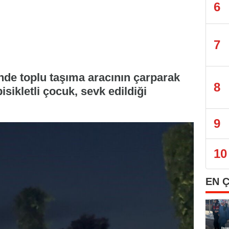
6
7
nde toplu taşıma aracının çarparak
8
isikletli çocuk, sevk edildiği
9
10
EN 