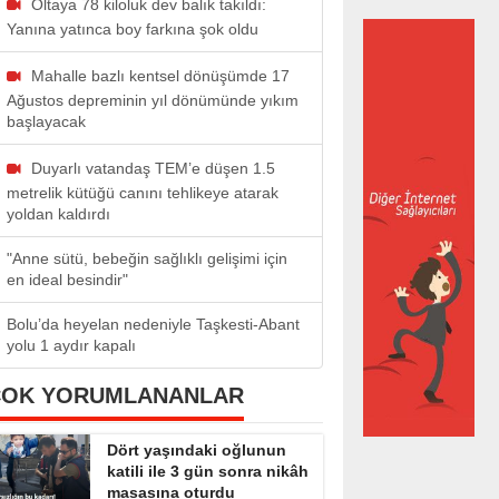
Oltaya 78 kiloluk dev balık takıldı:
Yanına yatınca boy farkına şok oldu
Mahalle bazlı kentsel dönüşümde 17
Ağustos depreminin yıl dönümünde yıkım
başlayacak
Duyarlı vatandaş TEM’e düşen 1.5
metrelik kütüğü canını tehlikeye atarak
yoldan kaldırdı
"Anne sütü, bebeğin sağlıklı gelişimi için
en ideal besindir"
Bolu’da heyelan nedeniyle Taşkesti-Abant
yolu 1 aydır kapalı
ÇOK YORUMLANANLAR
Dört yaşındaki oğlunun
katili ile 3 gün sonra nikâh
masasına oturdu