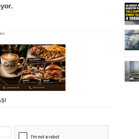
yor.
eri
Ş!