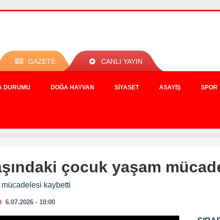
GAZETE
CANLI YAYIN
A DURUMU
DOĞA HAYVAN
SIYASET
ASAYIŞ
SPOR
şındaki çocuk yaşam mücadel
mücadelesi kaybetti
6.07.2026 - 10:00