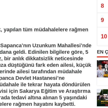
8
9
k, yapılan tüm müdahalelere rağmen
10
e Sapanca’nın Uzunkum Mahallesi’nde
na geldi. Edinilen bilgilere göre, 5
EN 
, bir anlık dikkatsizlik neticesinde
a düştüğünü fark eden ailesi, küçük
yerinde ailesi tarafından müdahale
apanca Devlet Hastanesi’ne
üdahale ile tekrar hayata döndürülen
davisi için Sakarya Eğitim ve Araştırma
ada tedavi altına alınan 5 yaşındaki
lere rağmen hayatını kaybetti.