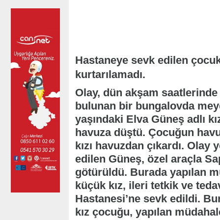
Hastaneye sevk edilen çocu
kurtarılamadı.
Olay, dün akşam saatlerind
bulunan bir bungalovda meyda
yaşındaki Elva Güneş adlı kız
havuza düştü. Çocuğun havuz
kızı havuzdan çıkardı. Olay 
edilen Güneş, özel araçla S
götürüldü. Burada yapılan m
küçük kız, ileri tetkik ve te
Hastanesi’ne sevk edildi. Bur
kız çocuğu, yapılan müdahale