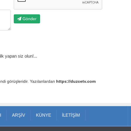
Gönder
k yapan siz olun!...
endi görüşleridir. Yazılanlardan
https://duzcetv.com
I
ARŞİV
KÜNYE
İLETİŞİM