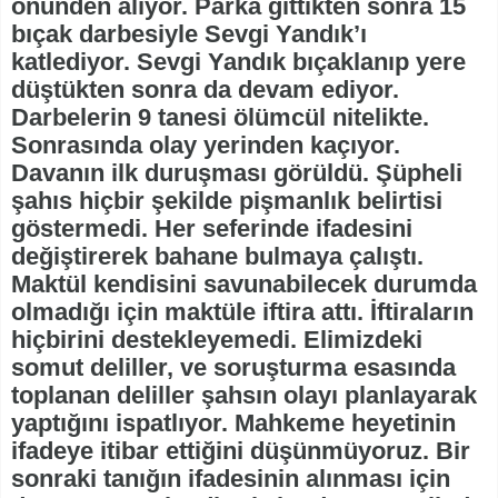
önünden alıyor. Parka gittikten sonra 15
bıçak darbesiyle Sevgi Yandık’ı
katlediyor. Sevgi Yandık bıçaklanıp yere
düştükten sonra da devam ediyor.
Darbelerin 9 tanesi ölümcül nitelikte.
Sonrasında olay yerinden kaçıyor.
Davanın ilk duruşması görüldü. Şüpheli
şahıs hiçbir şekilde pişmanlık belirtisi
göstermedi. Her seferinde ifadesini
değiştirerek bahane bulmaya çalıştı.
Maktül kendisini savunabilecek durumda
olmadığı için maktüle iftira attı. İftiraların
hiçbirini destekleyemedi. Elimizdeki
somut deliller, ve soruşturma esasında
toplanan deliller şahsın olayı planlayarak
yaptığını ispatlıyor. Mahkeme heyetinin
ifadeye itibar ettiğini düşünmüyoruz. Bir
sonraki tanığın ifadesinin alınması için