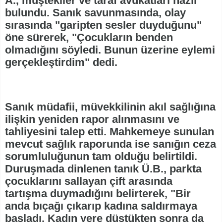
A., müştekiler ve taraf avukatları hazır
bulundu. Sanık savunmasında, olay
sırasında "garipten sesler duyduğunu"
öne sürerek, "Çocukların benden
olmadığını söyledi. Bunun üzerine eylemi
gerçekleştirdim" dedi.
Sanık müdafii, müvekkilinin akıl sağlığına
ilişkin yeniden rapor alınmasını ve
tahliyesini talep etti. Mahkemeye sunulan
mevcut sağlık raporunda ise sanığın ceza
sorumluluğunun tam olduğu belirtildi.
Duruşmada dinlenen tanık Ü.B., parkta
çocuklarını sallayan çift arasında
tartışma duymadığını belirterek, "Bir
anda bıçağı çıkarıp kadına saldırmaya
başladı. Kadın yere düştükten sonra da