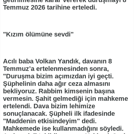
Temmuz 2026 tarihine erteledi.
"Kızım ölümüne sevdi"
Acılı baba Volkan Yandık, davanın 8
Temmuz’a ertelenmesinden sonra,
"Duruşma bizim açımızdan iyi geçti.
Şüphelinin daha ağır ceza almasını
bekliyoruz. Rabbim kimsenin başına
vermesin. Şahit gelmediği için mahkeme
ertelendi. Dava bizim lehimize
sonuçlanacak. Şüpheli ilk ifadesinde
"Maddenin etkisindeyim" dedi.
Mahkemede ise kullanmadığını söyledi.