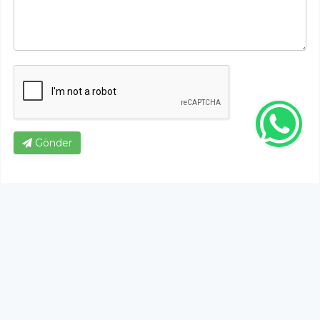
Gönder
Bu habere henüz yorum yapılmamıştır, ilk yapan siz
olun!...
Bu sayfa da yer alan okur yorumları kişilerin kendi
görüşleridir. Yazılanlardan
https://m.duzcetv.com
sorumlu
tutulamaz.