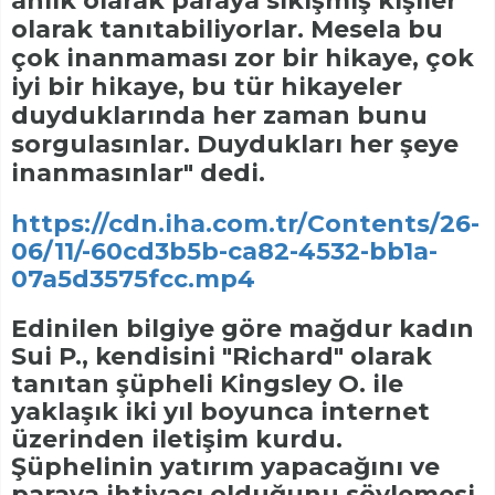
anlık olarak paraya sıkışmış kişiler
olarak tanıtabiliyorlar. Mesela bu
çok inanmaması zor bir hikaye, çok
iyi bir hikaye, bu tür hikayeler
duyduklarında her zaman bunu
sorgulasınlar. Duydukları her şeye
inanmasınlar" dedi.
https://cdn.iha.com.tr/Contents/26-
06/11/-60cd3b5b-ca82-4532-bb1a-
07a5d3575fcc.mp4
Edinilen bilgiye göre mağdur kadın
Sui P., kendisini "Richard" olarak
tanıtan şüpheli Kingsley O. ile
yaklaşık iki yıl boyunca internet
üzerinden iletişim kurdu.
Şüphelinin yatırım yapacağını ve
paraya ihtiyacı olduğunu söylemesi