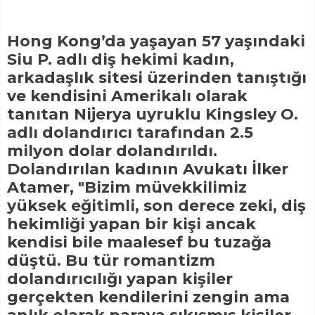
Hong Kong’da yaşayan 57 yaşındaki
Siu P. adlı diş hekimi kadın,
arkadaşlık sitesi üzerinden tanıştığı
ve kendisini Amerikalı olarak
tanıtan Nijerya uyruklu Kingsley O.
adlı dolandırıcı tarafından 2.5
milyon dolar dolandırıldı.
Dolandırılan kadının Avukatı İlker
Atamer, "Bizim müvekkilimiz
yüksek eğitimli, son derece zeki, diş
hekimliği yapan bir kişi ancak
kendisi bile maalesef bu tuzağa
düştü. Bu tür romantizm
dolandırıcılığı yapan kişiler
gerçekten kendilerini zengin ama