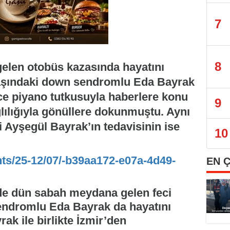
7
8
len otobüs kazasında hayatını
yaşındaki down sendromlu Eda Bayrak
ce piyano tutkusuyla haberlere konu
9
lılığıyla gönüllere dokunmuştu. Aynı
 Ayşegül Bayrak’ın tedavisinin ise
10
nts/25-12/07/-b39aa172-e07a-4d49-
EN 
de dün sabah meydana gelen feci
endromlu Eda Bayrak da hayatını
ak ile birlikte İzmir’den