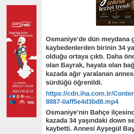
Osmaniye’de dün meydana ge
kaybedenlerden birinin 34 
olduğu ortaya çıktı. Daha ön
olan Bayrak, hayata olan bağ
kazada ağır yaralanan annesi
sürdüğü öğrenildi.
https://cdn.iha.com.tr/Conte
8887-0aff5e4d3bd8.mp4
Osmaniye’nin Bahçe ilçesin
kazada 34 yaşındaki down s
kaybetti. Annesi Ayşegül Bayr