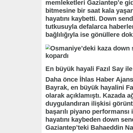
memleketleri Gaziantep’e gi
bitmesine bir saat kala yaşana
hayatını kaybetti. Down sen
tutkusuyla defalarca haberl
bağlılığıyla ise gönüllere d
En büyük hayali Fazıl Say il
Daha önce İhlas Haber Ajansı
Bayrak, en büyük hayalini Fa
olarak açıklamıştı. Kazada ağ
duygulandıran ilişkisi görün
başarılı piyano performansı i
hayatını kaybeden down sen
Gaziantep’teki Bahaeddin Na