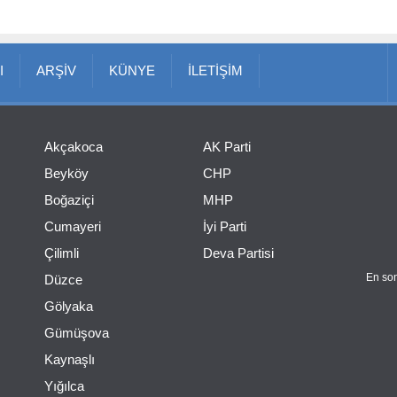
I
ARŞİV
KÜNYE
İLETİŞİM
Akçakoca
AK Parti
Beyköy
CHP
Boğaziçi
MHP
Cumayeri
İyi Parti
Çilimli
Deva Partisi
En son
Düzce
Gölyaka
Gümüşova
Kaynaşlı
Yığılca