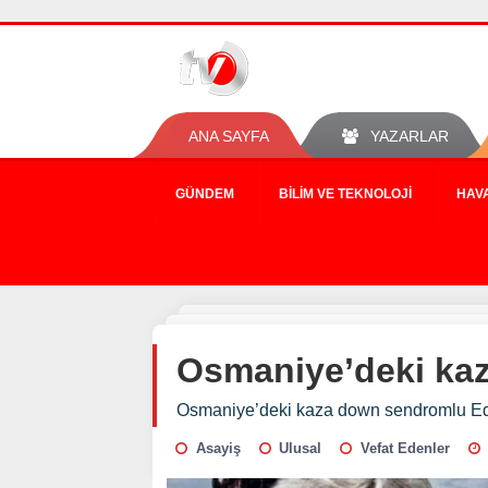
ANA SAYFA
YAZARLAR
GÜNDEM
BILIM VE TEKNOLOJI
HAV
Osmaniye’deki kaz
Osmaniye’deki kaza down sendromlu Eda
Asayiş
Ulusal
Vefat Edenler