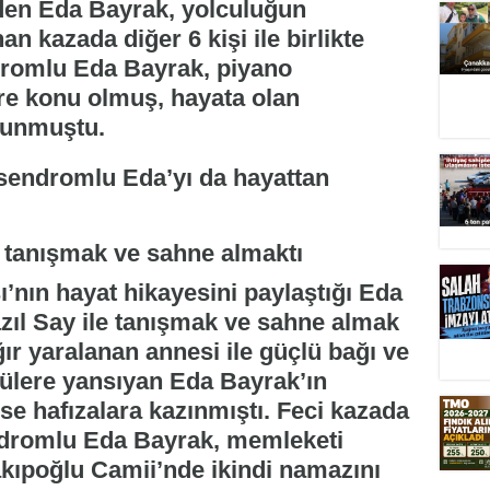
den Eda Bayrak, yolculuğun
n kazada diğer 6 kişi ile birlikte
dromlu Eda Bayrak, piyano
ere konu olmuş, hayata olan
okunmuştu.
e tanışmak ve sahne almaktı
’nın hayat hikayesini paylaştığı Eda
zıl Say ile tanışmak ve sahne almak
ır yaralanan annesi ile güçlü bağı ve
tülere yansıyan Eda Bayrak’ın
se hafızalara kazınmıştı. Feci kazada
dromlu Eda Bayrak, memleketi
kıpoğlu Camii’nde ikindi namazını