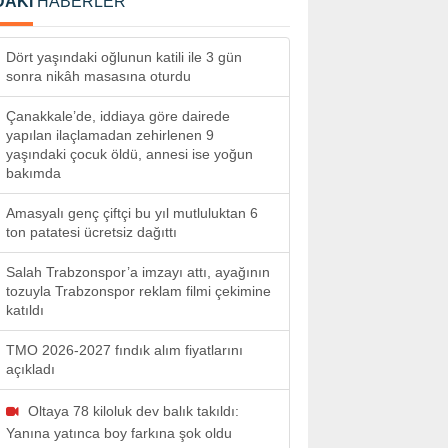
DAKİ
HABERLER
Dört yaşındaki oğlunun katili ile 3 gün
sonra nikâh masasına oturdu
Çanakkale’de, iddiaya göre dairede
yapılan ilaçlamadan zehirlenen 9
yaşındaki çocuk öldü, annesi ise yoğun
bakımda
Amasyalı genç çiftçi bu yıl mutluluktan 6
ton patatesi ücretsiz dağıttı
Salah Trabzonspor’a imzayı attı, ayağının
tozuyla Trabzonspor reklam filmi çekimine
katıldı
TMO 2026-2027 fındık alım fiyatlarını
açıkladı
Oltaya 78 kiloluk dev balık takıldı:
Yanına yatınca boy farkına şok oldu