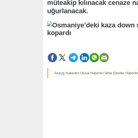
müteakip kılınacak cenaze n
uğurlanacak.
Asayiş Haberleri
Ulusal Haberleri
Vefat Edenler Haberler