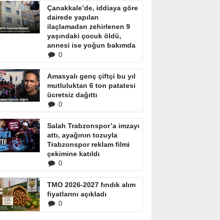
Çanakkale’de, iddiaya göre
dairede yapılan
ilaçlamadan zehirlenen 9
yaşındaki çocuk öldü,
annesi ise yoğun bakımda
0
Amasyalı genç çiftçi bu yıl
mutluluktan 6 ton patatesi
ücretsiz dağıttı
0
Salah Trabzonspor’a imzayı
attı, ayağının tozuyla
Trabzonspor reklam filmi
çekimine katıldı
0
TMO 2026-2027 fındık alım
fiyatlarını açıkladı
0