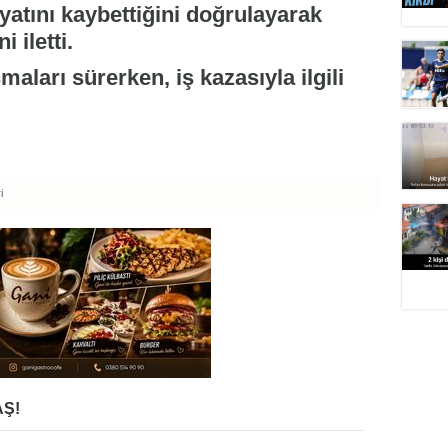
yatını kaybettiğini doğrulayarak
i iletti.
maları sürerken, iş kazasıyla ilgili
i
Ş!