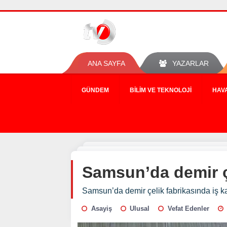
ANA SAYFA
YAZARLAR
GÜNDEM
BILIM VE TEKNOLOJI
HAV
Samsun’da demir çe
Samsun’da demir çelik fabrikasında iş ka
Asayiş
Ulusal
Vefat Edenler