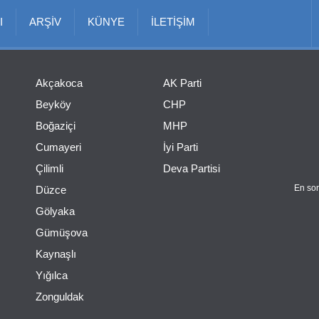
I
ARŞİV
KÜNYE
İLETİŞİM
Akçakoca
AK Parti
Beyköy
CHP
Boğaziçi
MHP
Cumayeri
İyi Parti
Çilimli
Deva Partisi
En son
Düzce
Gölyaka
Gümüşova
Kaynaşlı
Yığılca
Zonguldak