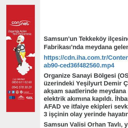
Samsun’un Tekkeköy ilçesind
Fabrikası’nda meydana gelen 
https://cdn.iha.com.tr/Conte
ab90-ced36f482560.mp4
Organize Sanayi Bölgesi (O
üzerindeki Yeşilyurt Demir Ç
akşam saatlerinde meydana g
elektrik akımına kapıldı. İhb
AFAD ve itfaiye ekipleri sevk
3 işçinin olay yerinde hayatın
Samsun Valisi Orhan Tavlı, 