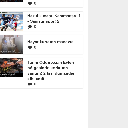
0
Hazırlık maçı: Kasımpaşa: 1
- Samsunspor: 2
0
Hayat kurtaran manevra
0
Tarihi Odunpazarı Evleri
bölgesinde korkutan
yangın: 2 kişi dumandan
etkilendi
0