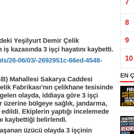
7
8
9
eki Yeşilyurt Demir Çelik
iş kazasında 3 işçi hayatını kaybetti.
10
nts/26-06/03/-2692951c-66ed-4548-
EN 
SB) Mahallesi Sakarya Caddesi
elik Fabrikası’nın çelikhane tesisinde
elen olayda, iddiaya göre 3 işçi
ar üzerine bölgeye sağlık, jandarma,
 edildi. Ekiplerin yaptığı incelemede
ı kaybettiği belirlendi.
yaşanan üzücü olayda 3 işçinin