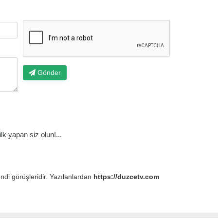
Gönder
k yapan siz olun!...
endi görüşleridir. Yazılanlardan
https://duzcetv.com