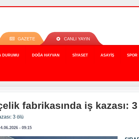
GAZETE
CANLI YAYIN
A DURUMU
DOĞA HAYVAN
SIYASET
ASAYIŞ
SPOR
lik fabrikasında iş kazası: 3
zası: 3 ölü
4.06.2026 - 09:15