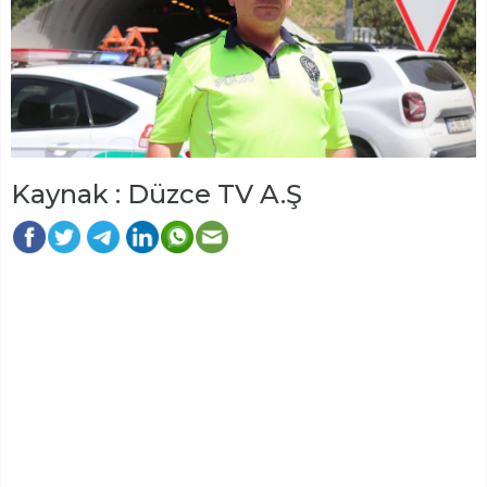
Kaynak : Düzce TV A.Ş