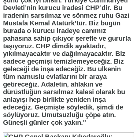
şunu çok iyi bilsin. Türkiye Cumhuriyeti
Devleti’nin kurucu iradesi CHP’dir. Bu
iradenin sarsılmaz ve sönmez ruhu Gazi
Mustafa Kemal Atatürk’tür. Biz bugün
burada o kurucu iradeye canımız
pahasına sahip çıkıyor şerefle ve gururla
taşıyoruz. CHP dimdik ayaktadır,
yıkılmayacaktır ve dağılmayacaktır. Biz
sadece geçmişi temizlemeyeceğiz. Biz
geleceği de inşa edeceğiz. Bu ülkenin
tüm namuslu evlatlarını bir araya
getireceğiz. Adaletin, ahlakın ve
dürüstlüğün sarsılmaz kalesi olarak bu
anlayışı hep birlikte yeniden inşa
edeceğiz. Geçmişte söyledik, şimdi de
söylüyoruz. Umutsuzluğu çöpe atın.
Güneşli günler çok yakın."