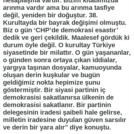
hesaplaşma vardır. Bizim kitabımızda
arınma vardır ama bu arınma tasfiye
değil, yeniden bir doğuştur. 38.
Kurultayda bir bayrak değişimi olmuştu.
Biz o gün ‘CHP’de demokrasi esastır’
dedik ve geri çekildik. Maalesef gördük ki
durum öyle değil. O kurultay Türkiye
siyasetinde bir milattır. O gün yaşananlar,
o günden sonra ortaya çıkan iddialar,
yargıya taşınan dosyalar, kamuoyunda
oluşan derin kuşkular ve bugün
geldiğimiz nokta hepimize şunu
göstermiştir. Bir siyasi partinin iç
demokrasisi sakatlanırsa ülkenin de
demokrasisi sakatlanır. Bir partinin
delegesinin iradesi şaibeli hale gelirse,
milletin iradesine duyulan güven sarsılır
ve derin bir yara alır" diye konuştu.