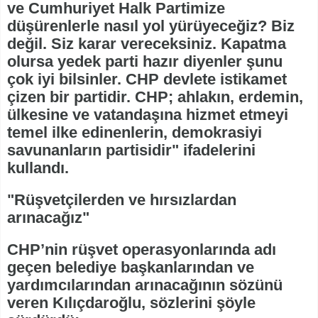
ve Cumhuriyet Halk Partimize
düşürenlerle nasıl yol yürüyeceğiz? Biz
değil. Siz karar vereceksiniz. Kapatma
olursa yedek parti hazır diyenler şunu
çok iyi bilsinler. CHP devlete istikamet
çizen bir partidir. CHP; ahlakın, erdemin,
ülkesine ve vatandaşına hizmet etmeyi
temel ilke edinenlerin, demokrasiyi
savunanların partisidir" ifadelerini
kullandı.
"Rüşvetçilerden ve hırsızlardan
arınacağız"
CHP’nin rüşvet operasyonlarında adı
geçen belediye başkanlarından ve
yardımcılarından arınacağının sözünü
veren Kılıçdaroğlu, sözlerini şöyle