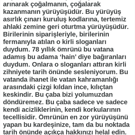
arınarak çoğalmanın, çoğalarak
kazanmanın yürüyüşüdür. Bu yürüyüş
asırlık çınarı kuruluş kodlarına, tertemiz
ahlaki zemine geri oturtma yürüyüşüdür.
Birilerinin siparişleriyle, birilerinin
fermanıyla atılan o kirli sloganları
duydum. 78 yıllık ömrünü bu vatana
adamış bu adama ‘hain’ diye bağıranları
duydum. Onlara o sloganları attıran kirli
zihniyete tarih önünde sesleniyorum. Bu
vatanda ihanet ile vatan kahramanlığı
arasındaki çizgi kıldan ince, kılıçtan
keskindir. Bu çaba bizi yolumuzdan
döndüremez. Bu çaba sadece ve sadece
kendi acizliklerinin, kendi korkularının
tecellisidir. Ömrünün en zor yürüyüşünü
yapan bu kardeşinize, tam da bu noktada
tarih önünde açıkça hakkınızı helal edin.