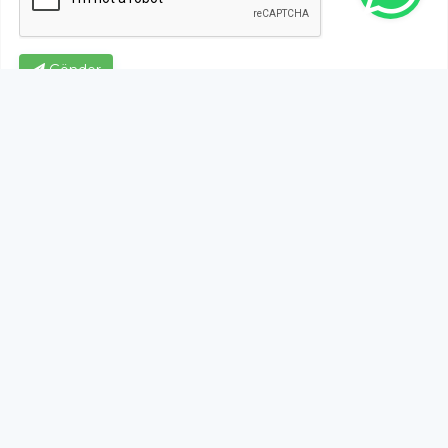
Gönder
Bu habere henüz yorum yapılmamıştır, ilk yapan siz
olun!...
Bu sayfa da yer alan okur yorumları kişilerin kendi
görüşleridir. Yazılanlardan
https://m.duzcetv.com
sorumlu
tutulamaz.
YUKARI ÇIK