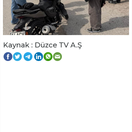
Kaynak : Düzce TV A.Ş