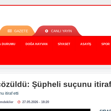
GAZETE
CANLI YAYIN
A DURUMU
DOĞA HAYVAN
SIYASET
ASAYIŞ
SPOR
özüldü: Şüpheli suçunu itiraf 
itiraf etti
mdekiler
27.05.2026 - 18:20