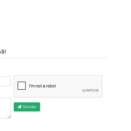
Ş!
Gönder