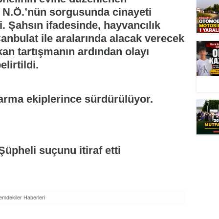
n N.Ö.’nün sorgusunda cinayeti
ldi. Şahsın ifadesinde, hayvancılık
Canbulat ile aralarında alacak verecek
an tartışmanın ardından olayı
lirtildi.
darma ekiplerince sürdürülüyor.
mdekiler Haberleri