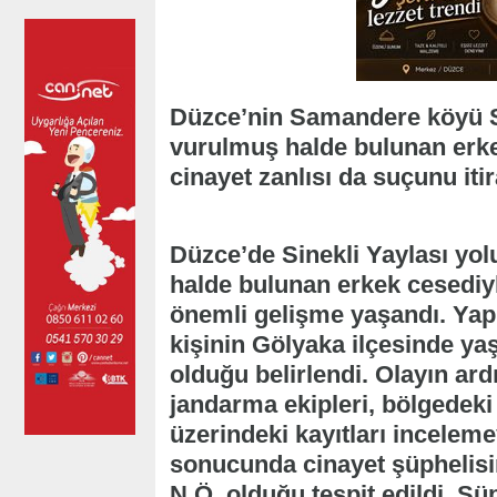
Düzce’nin Samandere köyü S
vurulmuş halde bulunan erkek
cinayet zanlısı da suçunu itira
Düzce’de Sinekli Yaylası yo
halde bulunan erkek cesediyl
önemli gelişme yaşandı. Yap
kişinin Gölyaka ilçesinde y
olduğu belirlendi. Olayın ar
jandarma ekipleri, bölgedeki
üzerindeki kayıtları incelemey
sonucunda cinayet şüphelisin
N.Ö. olduğu tespit edildi. Ş