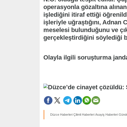
operasyonla gözaltına alına
işlediğini itiraf ettiği öğreni
işleriyle uğraştığını, Adnan 
meselesi bulunduğunu ve çık
gerçekleştirdiğini söylediği be
Olayla ilgili soruşturma jan
Düzce Haberleri
Çilimli Haberleri
Asayiş Haberleri
Günde