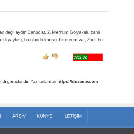
n değil aydın Canpolat. 2. Merhum Gölyakalı, zanlı
inekli yaylası, bu olayda karışık bir durum var, Zanlı bu
.
%52,02
endi görüşleridir. Yazılanlardan
https://duzcetv.com
I
ARŞİV
KÜNYE
İLETİŞİM