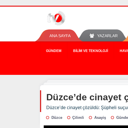
ANA SAYFA
YAZARLAR
GÜNDEM
BILIM VE TEKNOLOJI
HAV
Düzce’de cinayet ç
Düzce’de cinayet çözüldü: Şüpheli suçunu 
Düzce
Çilimli
Asayiş
Günde