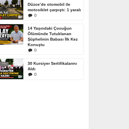
Düzce‘de otomobil ile
motosiklet çarpıştı: 1 yaralı
0
14 Yaşındaki Çocuğun
Ölümünde Tutuklanan
Şüphelinin Babası İlk Kez
Konuştu
0
30 Kursiyer Sertifikalarını
Aldı
0