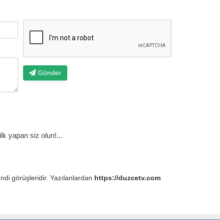
Gönder
k yapan siz olun!...
endi görüşleridir. Yazılanlardan
https://duzcetv.com