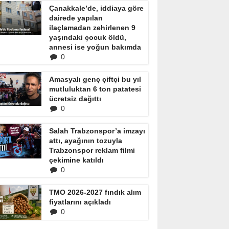
Çanakkale’de, iddiaya göre
dairede yapılan
ilaçlamadan zehirlenen 9
yaşındaki çocuk öldü,
annesi ise yoğun bakımda
0
Amasyalı genç çiftçi bu yıl
mutluluktan 6 ton patatesi
ücretsiz dağıttı
0
Salah Trabzonspor’a imzayı
attı, ayağının tozuyla
Trabzonspor reklam filmi
çekimine katıldı
0
TMO 2026-2027 fındık alım
fiyatlarını açıkladı
0