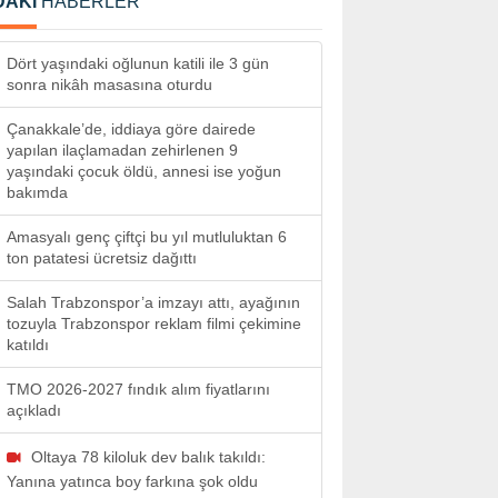
DAKİ
HABERLER
Dört yaşındaki oğlunun katili ile 3 gün
sonra nikâh masasına oturdu
Çanakkale’de, iddiaya göre dairede
yapılan ilaçlamadan zehirlenen 9
yaşındaki çocuk öldü, annesi ise yoğun
bakımda
Amasyalı genç çiftçi bu yıl mutluluktan 6
ton patatesi ücretsiz dağıttı
Salah Trabzonspor’a imzayı attı, ayağının
tozuyla Trabzonspor reklam filmi çekimine
katıldı
TMO 2026-2027 fındık alım fiyatlarını
açıkladı
Oltaya 78 kiloluk dev balık takıldı:
Yanına yatınca boy farkına şok oldu