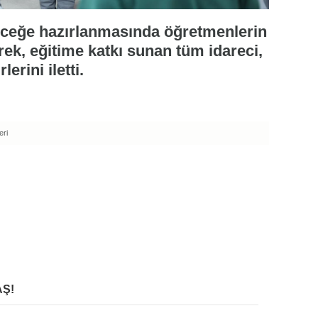
leceğe hazırlanmasında öğretmenlerin
rek, eğitime katkı sunan tüm idareci,
erini iletti.
eri
Ş!