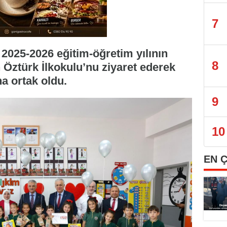
7
2025-2026 eğitim-öğretim yılının
8
n Öztürk İlkokulu’nu ziyaret ederek
a ortak oldu.
9
10
EN 