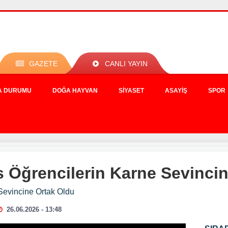
GAZETE
CANLI YAYIN
A DURUMU
DOĞA HAYVAN
SIYASET
ASAYIŞ
SPOR
 Öğrencilerin Karne Sevincin
Sevincine Ortak Oldu
26.06.2026 - 13:48