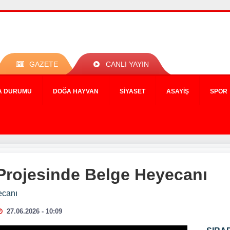
GAZETE
CANLI YAYIN
A DURUMU
DOĞA HAYVAN
SIYASET
ASAYIŞ
SPOR
 Projesinde Belge Heyecanı
ecanı
27.06.2026 - 10:09