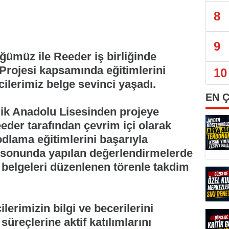
8
9
üğümüz ile Reeder iş birliğinde
Projesi kapsamında eğitimlerini
10
lerimiz belge sevinci yaşadı.
EN 
nik Anadolu Lisesinden projeye
eeder tarafından çevrim içi olarak
odlama eğitimlerini başarıyla
 sonunda yapılan değerlendirmelerde
e belgeleri düzenlenen törenle takdim
lerimizin bilgi ve becerilerini
süreçlerine aktif katılımlarını