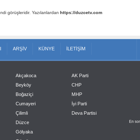
endi görüşleridir. Yazılanlardan
https://duzcetv.com
I
ARŞİV
KÜNYE
İLETİŞİM
Akçakoca
AK Parti
Beyköy
CHP
Boğaziçi
MHP
Cumayeri
İyi Parti
Çilimli
Deva Partisi
En son
Düzce
Gölyaka