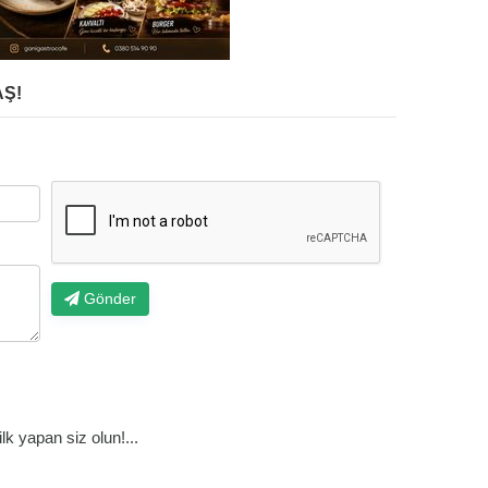
Ş!
Gönder
k yapan siz olun!...