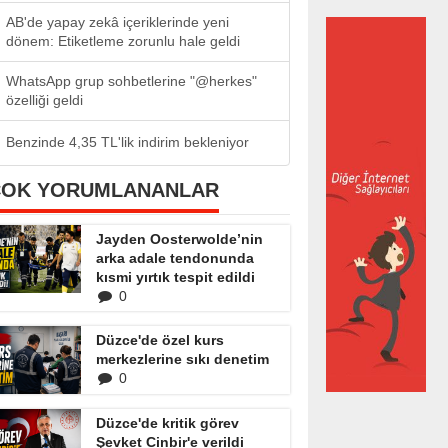
AB'de yapay zekâ içeriklerinde yeni
dönem: Etiketleme zorunlu hale geldi
WhatsApp grup sohbetlerine "@herkes"
özelliği geldi
Benzinde 4,35 TL'lik indirim bekleniyor
ÇOK YORUMLANANLAR
Jayden Oosterwolde’nin
arka adale tendonunda
kısmi yırtık tespit edildi
0
Düzce'de özel kurs
merkezlerine sıkı denetim
0
Düzce'de kritik görev
Şevket Cinbir'e verildi