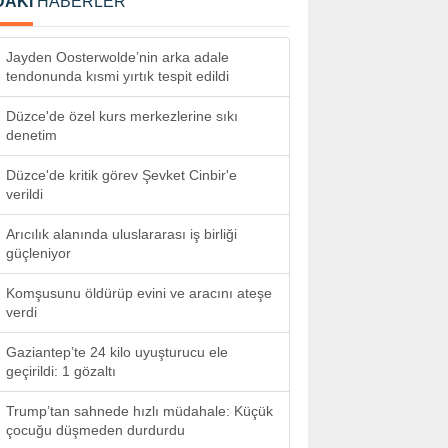
DAKİ
HABERLER
Jayden Oosterwolde’nin arka adale
tendonunda kısmi yırtık tespit edildi
Düzce'de özel kurs merkezlerine sıkı
denetim
Düzce'de kritik görev Şevket Cinbir'e
verildi
Arıcılık alanında uluslararası iş birliği
güçleniyor
Komşusunu öldürüp evini ve aracını ateşe
verdi
Gaziantep’te 24 kilo uyuşturucu ele
geçirildi: 1 gözaltı
Trump’tan sahnede hızlı müdahale: Küçük
çocuğu düşmeden durdurdu