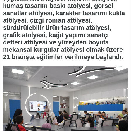
kumaş tasarım baskı atölyesi, görsel
sanatlar atölyesi, karakter tasarımı kukla
atölyesi, çizgi roman atölyesi,
sürdürülebilir ürün tasarım atölyesi,
grafik atölyesi, kağıt yapımı sanatçı
defteri atölyesi ve yüzeyden boyuta
mekansal kurgular atölyesi olmak üzere
21 branşta eğitimler verilmeye başlandı.