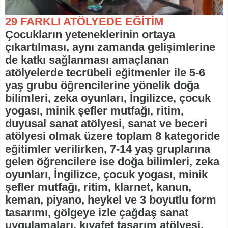
29 FARKLI ATÖLYEDE EĞİTİM
Çocukların yeteneklerinin ortaya
çıkartılması, aynı zamanda gelişimlerine
de katkı sağlanması amaçlanan
atölyelerde tecrübeli eğitmenler ile 5-6
yaş grubu öğrencilerine yönelik doğa
bilimleri, zeka oyunları, İngilizce, çocuk
yogası, minik şefler mutfağı, ritim,
duyusal sanat atölyesi, sanat ve beceri
atölyesi olmak üzere toplam 8 kategoride
eğitimler verilirken, 7-14 yaş gruplarına
gelen öğrencilere ise doğa bilimleri, zeka
oyunları, İngilizce, çocuk yogası, minik
şefler mutfağı, ritim, klarnet, kanun,
keman, piyano, heykel ve 3 boyutlu form
tasarımı, gölgeye izle çağdaş sanat
uygulamaları, kıyafet tasarım atölyesi,