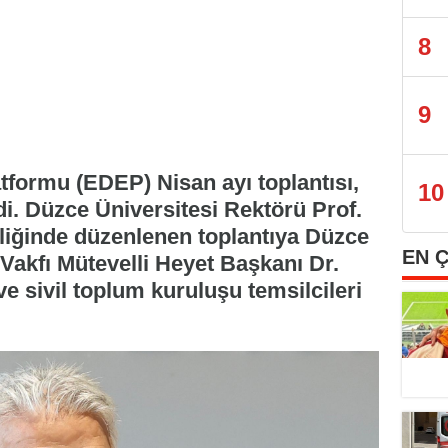
8
9
tformu (EDEP) Nisan ayı toplantısı,
10
ldi. Düzce Üniversitesi Rektörü Prof.
pliğinde düzenlenen toplantıya Düzce
EN 
Vakfı Mütevelli Heyet Başkanı Dr.
e sivil toplum kuruluşu temsilcileri