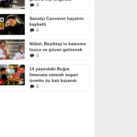
0
Sanatçı Cansever hayatını
kaybetti
0
Nübel, Beşiktaş’ın kalesine
huzur ve güven getirecek
0
14 yaşındaki Buğra
limonata satarak asgari
ücretin üç katı kazandı
0