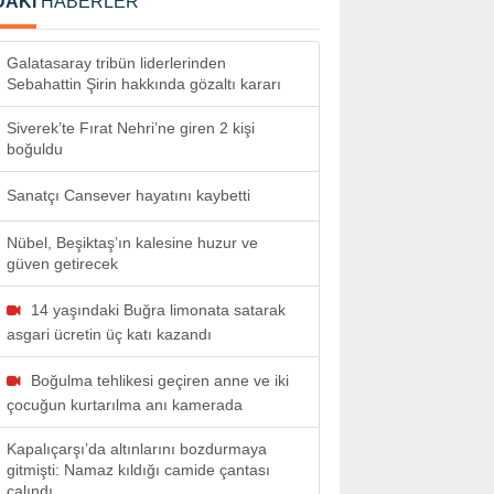
DAKİ
HABERLER
Galatasaray tribün liderlerinden
Sebahattin Şirin hakkında gözaltı kararı
Siverek’te Fırat Nehri’ne giren 2 kişi
boğuldu
Sanatçı Cansever hayatını kaybetti
Nübel, Beşiktaş’ın kalesine huzur ve
güven getirecek
14 yaşındaki Buğra limonata satarak
asgari ücretin üç katı kazandı
Boğulma tehlikesi geçiren anne ve iki
çocuğun kurtarılma anı kamerada
Kapalıçarşı’da altınlarını bozdurmaya
gitmişti: Namaz kıldığı camide çantası
çalındı