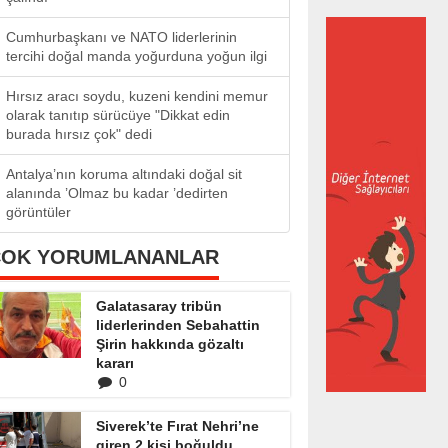
Cumhurbaşkanı ve NATO liderlerinin
tercihi doğal manda yoğurduna yoğun ilgi
Hırsız aracı soydu, kuzeni kendini memur
olarak tanıtıp sürücüye "Dikkat edin
burada hırsız çok" dedi
Antalya’nın koruma altındaki doğal sit
alanında ’Olmaz bu kadar ’dedirten
görüntüler
ÇOK YORUMLANANLAR
Galatasaray tribün
liderlerinden Sebahattin
Şirin hakkında gözaltı
kararı
0
Siverek’te Fırat Nehri’ne
giren 2 kişi boğuldu