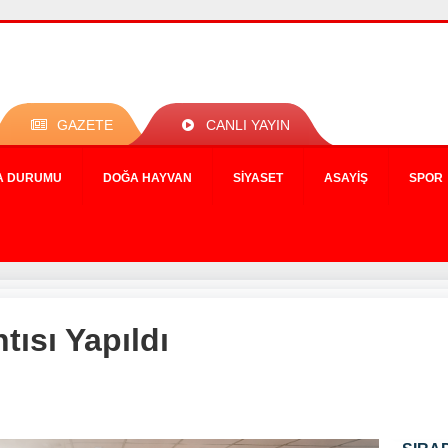
GAZETE
CANLI YAYIN
A DURUMU
DOĞA HAYVAN
SIYASET
ASAYIŞ
SPOR
ısı Yapıldı