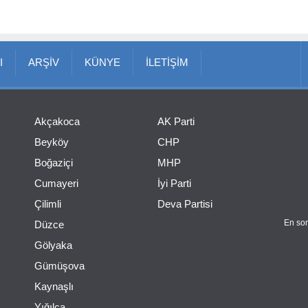
I
ARŞİV
KÜNYE
İLETİŞİM
Akçakoca
AK Parti
Beyköy
CHP
Boğaziçi
MHP
Cumayeri
İyi Parti
Çilimli
Deva Partisi
En son
Düzce
Gölyaka
Gümüşova
Kaynaşlı
Yığılca