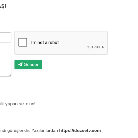
Ş!
Gönder
k yapan siz olun!...
endi görüşleridir. Yazılanlardan
https://duzcetv.com