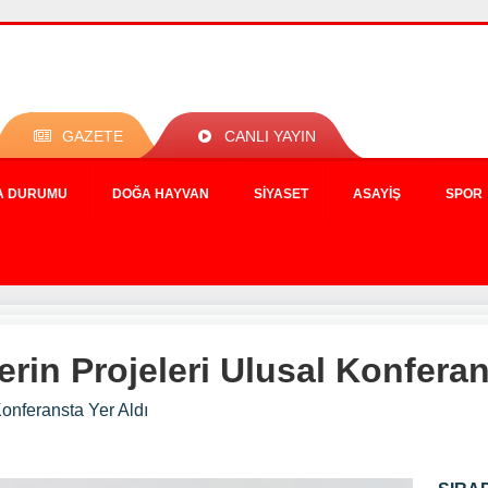
GAZETE
CANLI YAYIN
A DURUMU
DOĞA HAYVAN
SIYASET
ASAYIŞ
SPOR
rin Projeleri Ulusal Konferan
Konferansta Yer Aldı