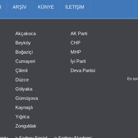
I
ARŞİV
KÜNYE
İLETİŞİM
Akçakoca
AK Parti
Beyköy
CHP
Boğaziçi
MHP
Cumayeri
İyi Parti
Çilimli
Deva Partisi
En son
Düzce
Gölyaka
Gümüşova
Kaynaşlı
Yığılca
Zonguldak
ostu
> Serbay Social
> Serbay Akademi