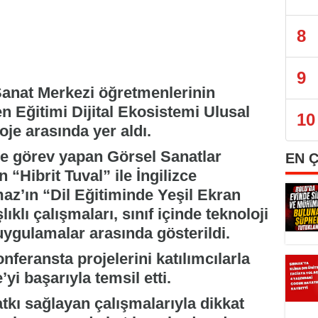
8
9
anat Merkezi öğretmenlerinin
en Eğitimi Dijital Ekosistemi Ulusal
10
je arasında yer aldı.
 görev yapan Görsel Sanatlar
EN 
Hibrit Tuval” ile İngilizce
z’ın “Dil Eğitiminde Yeşil Ekran
ıklı çalışmaları, sınıf içinde teknoloji
uygulamalar arasında gösterildi.
nferansta projelerini katılımcılarla
i başarıyla temsil etti.
tkı sağlayan çalışmalarıyla dikkat