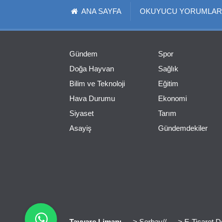
ANA SAYFA
OKUYUCU YORUMLAR
Gündem
Spor
Doğa Hayvan
Sağlık
Bilim ve Teknoloji
Eğitim
Hava Durumu
Ekonomi
Siyaset
Tarım
Asayiş
Gündemdekiler
Tayyare Limanı
> Serbay//
> E-Ticaret D