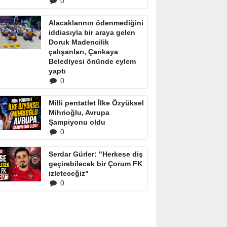
0
Alacaklarının ödenmediğini
iddiasıyla bir araya gelen
Doruk Madencilik
çalışanları, Çankaya
Belediyesi önünde eylem
yaptı
0
Milli pentatlet İlke Özyüksel
Mihrioğlu, Avrupa
Şampiyonu oldu
0
Serdar Gürler: "Herkese diş
geçirebilecek bir Çorum FK
izleteceğiz"
0