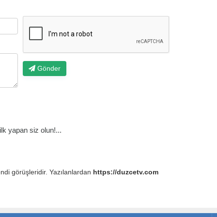
Gönder
k yapan siz olun!...
endi görüşleridir. Yazılanlardan
https://duzcetv.com