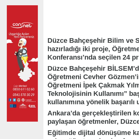
Düzce Bahçeşehir Bilim ve S
hazırladığı iki proje, Öğretm
Konferansı’nda seçilen 24 pro
Düzce Bahçeşehir BİLSEM’de
Öğretmeni Cevher Gözmen’in “
Öğretmeni İpek Çakmak Yılma
Teknolojisinin Kullanımı” başl
kullanımına yönelik başarılı 
Ankara’da gerçekleştirilen ko
paylaşan öğretmenler, Düzce’y
Eğitimde dijital dönüşüme ka