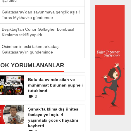
işçi öldü
Galatasaray’dan savunmaya gençlik aşısı!
Taras Mykhavko gündemde
Beşiktaş’tan Conor Gallagher bombası!
Kiralama teklifi yapıldı
Osimhen’in eski takım arkadaşı
Galatasaray’ın gündeminde
ÇOK YORUMLANANLAR
Bolu’da evinde silah ve
mühimmat bulunan şüpheli
tutuklandı
0
Şırnak’ta klima dış ünitesi
faciaya yol açtı: 4
yaşındaki çocuk hayatını
kaybetti