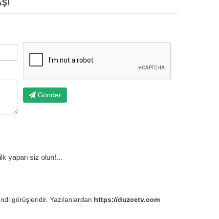
Ş!
Gönder
k yapan siz olun!...
endi görüşleridir. Yazılanlardan
https://duzcetv.com