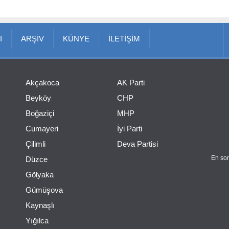
I
ARŞİV
KÜNYE
İLETİŞİM
Akçakoca
AK Parti
Beyköy
CHP
Boğaziçi
MHP
Cumayeri
İyi Parti
Çilimli
Deva Partisi
En son
Düzce
Gölyaka
Gümüşova
Kaynaşlı
Yığılca