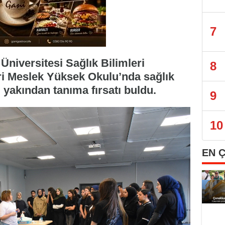
7
Üniversitesi Sağlık Bilimleri
8
eri Meslek Yüksek Okulu’nda sağlık
 yakından tanıma fırsatı buldu.
9
10
EN 