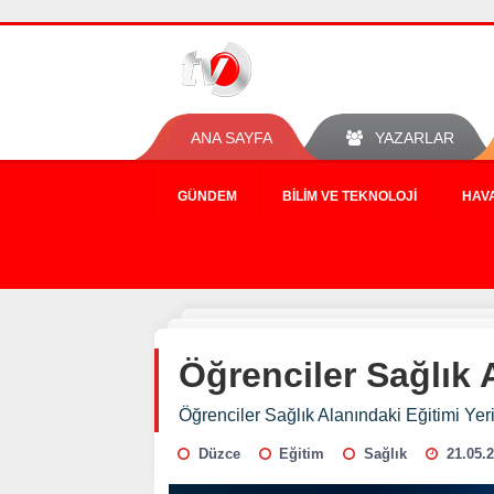
ANA SAYFA
YAZARLAR
GÜNDEM
BILIM VE TEKNOLOJI
HAV
Öğrenciler Sağlık 
Öğrenciler Sağlık Alanındaki Eğitimi Ye
Düzce
Eğitim
Sağlık
21.05.2