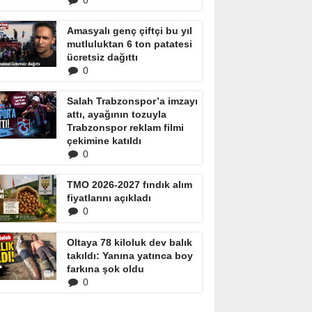
0
Amasyalı genç çiftçi bu yıl
mutluluktan 6 ton patatesi
ücretsiz dağıttı
0
Salah Trabzonspor’a imzayı
attı, ayağının tozuyla
Trabzonspor reklam filmi
çekimine katıldı
0
TMO 2026-2027 fındık alım
fiyatlarını açıkladı
0
Oltaya 78 kiloluk dev balık
takıldı: Yanına yatınca boy
farkına şok oldu
0