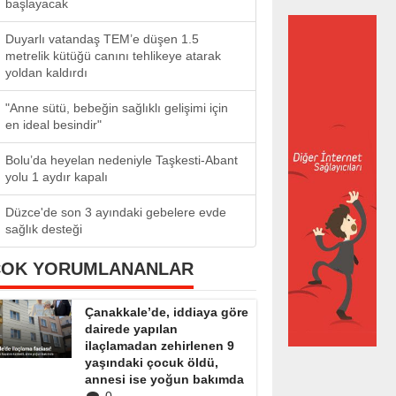
başlayacak
Duyarlı vatandaş TEM’e düşen 1.5
metrelik kütüğü canını tehlikeye atarak
yoldan kaldırdı
"Anne sütü, bebeğin sağlıklı gelişimi için
en ideal besindir"
Bolu’da heyelan nedeniyle Taşkesti-Abant
yolu 1 aydır kapalı
Düzce'de son 3 ayındaki gebelere evde
sağlık desteği
ÇOK YORUMLANANLAR
Çanakkale’de, iddiaya göre
dairede yapılan
ilaçlamadan zehirlenen 9
yaşındaki çocuk öldü,
annesi ise yoğun bakımda