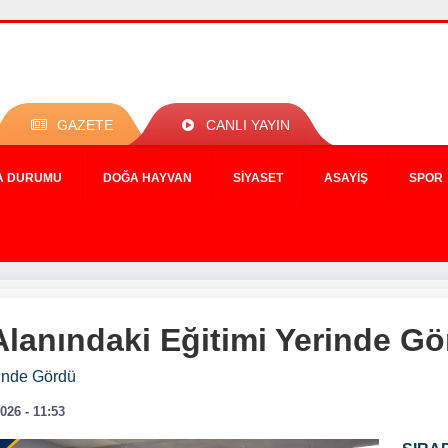
GAZETE
CANLI YAYIN
A DURUMU
DOĞA HAYVAN
SIYASET
ASAYIŞ
SPOR
Alanındaki Eğitimi Yerinde G
rinde Gördü
026 - 11:53