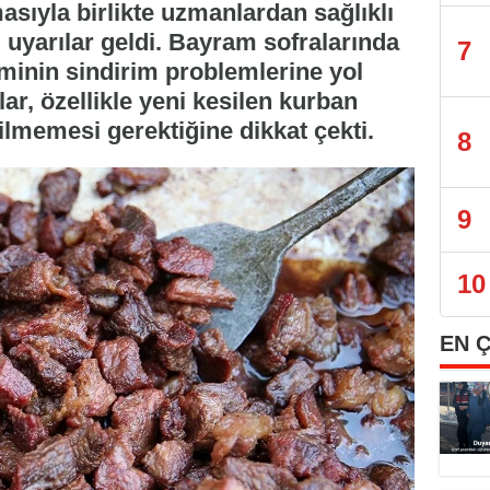
sıyla birlikte uzmanlardan sağlıklı
yarılar geldi. Bayram sofralarında
7
timinin sindirim problemlerine yol
ar, özellikle yeni kesilen kurban
ilmemesi gerektiğine dikkat çekti.
8
9
10
EN 