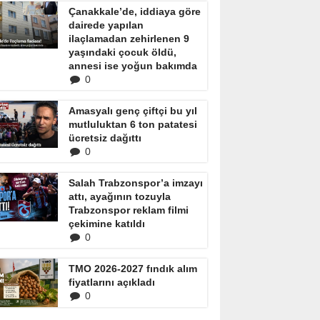
Çanakkale’de, iddiaya göre
dairede yapılan
ilaçlamadan zehirlenen 9
yaşındaki çocuk öldü,
annesi ise yoğun bakımda
0
Amasyalı genç çiftçi bu yıl
mutluluktan 6 ton patatesi
ücretsiz dağıttı
0
Salah Trabzonspor’a imzayı
attı, ayağının tozuyla
Trabzonspor reklam filmi
çekimine katıldı
0
TMO 2026-2027 fındık alım
fiyatlarını açıkladı
0