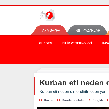
ANA SAYFA
YAZARLAR
GÜNDEM
BILIM VE TEKNOLOJI
HAV
Kurban eti neden 
Kurban eti neden dinlendirilmeden yen
Düzce
Gündemdekiler
Sağlık