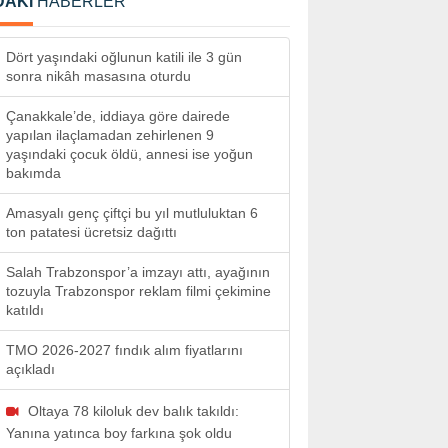
DAKİ
HABERLER
Dört yaşındaki oğlunun katili ile 3 gün
sonra nikâh masasına oturdu
Çanakkale’de, iddiaya göre dairede
yapılan ilaçlamadan zehirlenen 9
yaşındaki çocuk öldü, annesi ise yoğun
bakımda
Amasyalı genç çiftçi bu yıl mutluluktan 6
ton patatesi ücretsiz dağıttı
Salah Trabzonspor’a imzayı attı, ayağının
tozuyla Trabzonspor reklam filmi çekimine
katıldı
TMO 2026-2027 fındık alım fiyatlarını
açıkladı
Oltaya 78 kiloluk dev balık takıldı:
Yanına yatınca boy farkına şok oldu