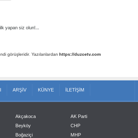
k yapan siz olun!...
endi görüşleridir. Yazılanlardan
https://duzcetv.com
I
ARŞİV
KÜNYE
İLETİŞİM
Akçakoca
AK Parti
Beyköy
CHP
Boğaziçi
MHP