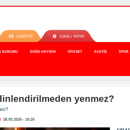
GAZETE
CANLI YAYIN
A DURUMU
DOĞA HAYVAN
SIYASET
ASAYIŞ
SPOR
dinlendirilmeden yenmez?
mez?
28.05.2026 - 10:26