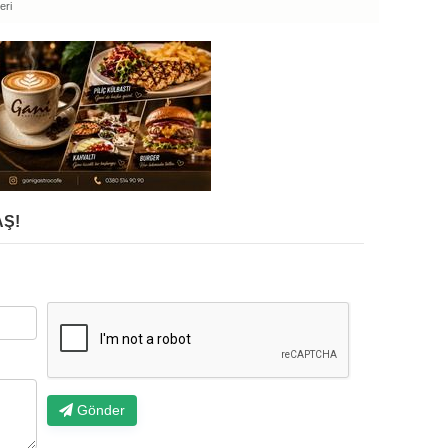
eri
Ş!
Gönder