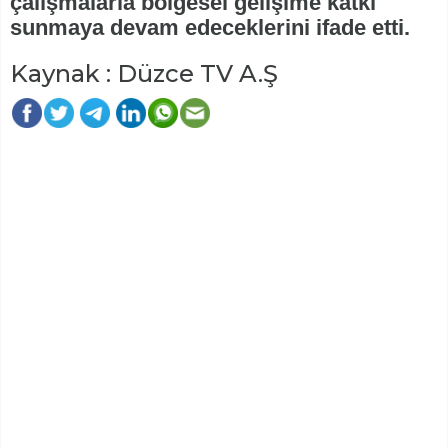
çalışmalarla bölgesel gelişime katkı
sunmaya devam edeceklerini ifade etti.
Kaynak : Düzce TV A.Ş