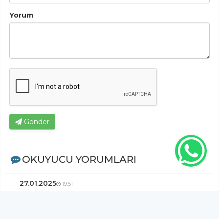
Yorum
Gönder
OKUYUCU YORUMLARI
27.01.2025
19:51
1988 kasım ayında Düzce ye öğretmen
olarak geldiğimde öyle bir yoğun sis vardı ki