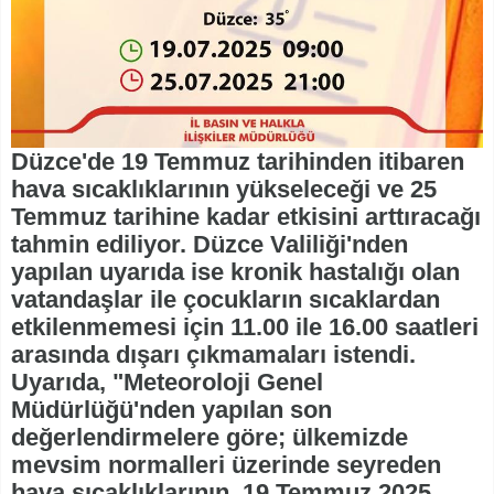
Düzce'de 19 Temmuz tarihinden itibaren
hava sıcaklıklarının yükseleceği ve 25
Temmuz tarihine kadar etkisini arttıracağı
tahmin ediliyor. Düzce Valiliği'nden
yapılan uyarıda ise kronik hastalığı olan
vatandaşlar ile çocukların sıcaklardan
etkilenmemesi için 11.00 ile 16.00 saatleri
arasında dışarı çıkmamaları istendi.
Uyarıda, "Meteoroloji Genel
Müdürlüğü'nden yapılan son
değerlendirmelere göre; ülkemizde
mevsim normalleri üzerinde seyreden
hava sıcaklıklarının, 19 Temmuz 2025