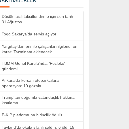
DAKİ
HABERLER
Düşük faizli taksitlendirme için son tarih
31 Ağustos
Togg Sakarya’da servis açıyor:
Yargıtay’dan primle çalışanları ilgilendiren
karar: Tazminata eklenecek
TBMM Genel Kurulu'nda, 'Fezleke'
gündemi
Ankara’da korsan otoparkçılara
operasyon: 10 gözaltı
Trump'tan doğumla vatandaşlık hakkına
kısıtlama
E-KİP platformuna birincilik ödülü
Tayland'da okula silahlı saldırı: 6 ölü, 15