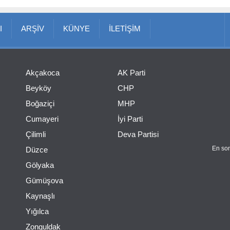
I
ARŞİV
KÜNYE
İLETİŞİM
Akçakoca
AK Parti
Beyköy
CHP
Boğaziçi
MHP
Cumayeri
İyi Parti
Çilimli
Deva Partisi
En son
Düzce
Gölyaka
Gümüşova
Kaynaşlı
Yığılca
Zonguldak