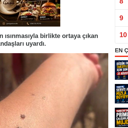
8
9
10
 ısınmasıyla birlikte ortaya çıkan
ndaşları uyardı.
EN 