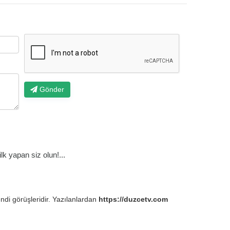
Gönder
k yapan siz olun!...
endi görüşleridir. Yazılanlardan
https://duzcetv.com