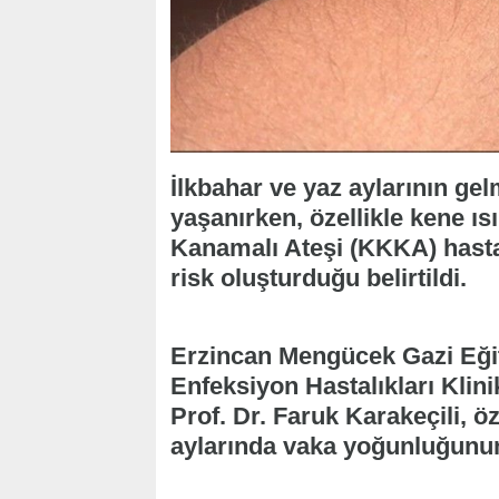
İlkbahar ve yaz aylarının gel
yaşanırken, özellikle kene ı
Kanamalı Ateşi (KKKA) hastal
risk oluşturduğu belirtildi.
Erzincan Mengücek Gazi Eği
Enfeksiyon Hastalıkları Klini
Prof. Dr. Faruk Karakeçili, ö
aylarında vaka yoğunluğunun 