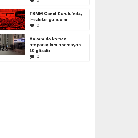
0
TBMM Genel Kurulu'nda,
'Fezleke' gündemi
0
Ankara’da korsan
otoparkçılara operasyon:
10 gözaltı
0