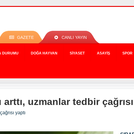
GAZETE
CANLI YAYIN
A DURUMU
DOĞA HAYVAN
SIYASET
ASAYIŞ
SPOR
rttı, uzmanlar tedbir çağrısı
çağrısı yaptı