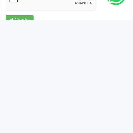
Gönder
Bu habere henüz yorum yapılmamıştır, ilk yapan siz
olun!...
Bu sayfa da yer alan okur yorumları kişilerin kendi
görüşleridir. Yazılanlardan
https://m.duzcetv.com
sorumlu
tutulamaz.
YUKARI ÇIK