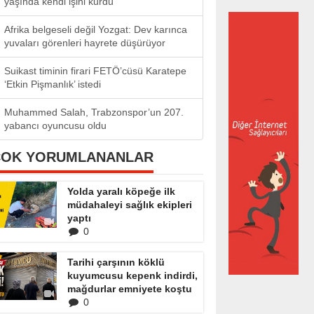
yaşında kendi işini kurdu
Afrika belgeseli değil Yozgat: Dev karınca
yuvaları görenleri hayrete düşürüyor
Suikast timinin firari FETÖ’cüsü Karatepe
‘Etkin Pişmanlık’ istedi
Muhammed Salah, Trabzonspor’un 207.
yabancı oyuncusu oldu
ÇOK YORUMLANANLAR
Yolda yaralı köpeğe ilk
müdahaleyi sağlık ekipleri
yaptı
0
Tarihi çarşının köklü
kuyumcusu kepenk indirdi,
mağdurlar emniyete koştu
0