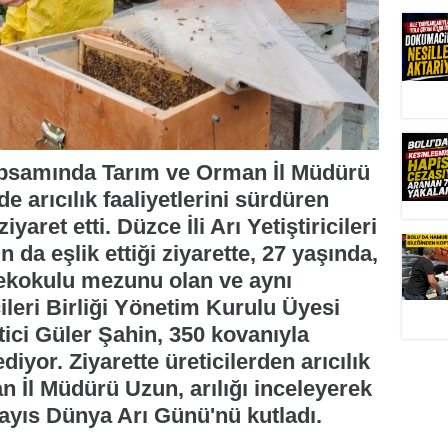
psamında Tarım ve Orman İl Müdürü
 arıcılık faaliyetlerini sürdüren
ziyaret etti. Düzce İli Arı Yetiştiricileri
 da eşlik ettiği ziyarette, 27 yaşında,
ekokulu mezunu olan ve aynı
ileri Birliği Yönetim Kurulu Üyesi
ici Güler Şahin, 350 kovanıyla
diyor. Ziyarette üreticilerden arıcılık
an İl Müdürü Uzun, arılığı inceleyerek
 Mayıs Dünya Arı Günü'nü kutladı.