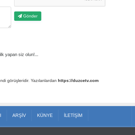
Gönder
k yapan siz olun!...
endi görüşleridir. Yazılanlardan
https://duzcetv.com
I
ARŞİV
KÜNYE
İLETİŞİM