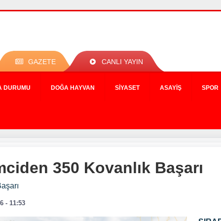
GAZETE
CANLI YAYIN
A DURUMU
DOĞA HAYVAN
SIYASET
ASAYIŞ
SPOR
mciden 350 Kovanlık Başarı
Başarı
6 - 11:53