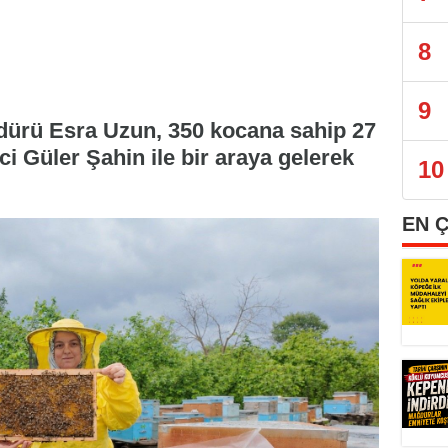
8
9
dürü Esra Uzun, 350 kocana sahip 27
i Güler Şahin ile bir araya gelerek
10
EN 