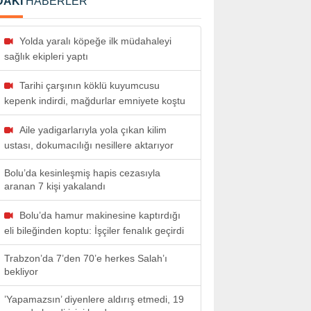
DAKİ
HABERLER
Yolda yaralı köpeğe ilk müdahaleyi
sağlık ekipleri yaptı
Tarihi çarşının köklü kuyumcusu
kepenk indirdi, mağdurlar emniyete koştu
Aile yadigarlarıyla yola çıkan kilim
ustası, dokumacılığı nesillere aktarıyor
Bolu’da kesinleşmiş hapis cezasıyla
aranan 7 kişi yakalandı
Bolu’da hamur makinesine kaptırdığı
eli bileğinden koptu: İşçiler fenalık geçirdi
Trabzon’da 7’den 70’e herkes Salah’ı
bekliyor
’Yapamazsın’ diyenlere aldırış etmedi, 19