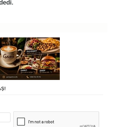
dedi.
Ş!