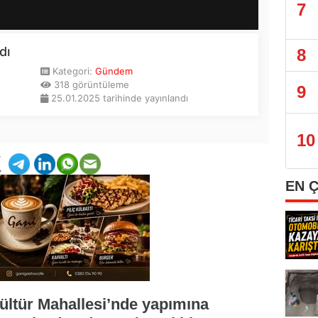
7
8
9
10
EN 
ültür Mahallesi’nde yapımına