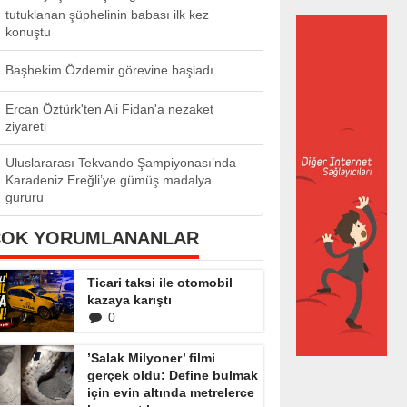
tutuklanan şüphelinin babası ilk kez
konuştu
Başhekim Özdemir görevine başladı
Ercan Öztürk'ten Ali Fidan'a nezaket
ziyareti
Uluslararası Tekvando Şampiyonası’nda
Karadeniz Ereğli’ye gümüş madalya
gururu
ÇOK YORUMLANANLAR
Ticari taksi ile otomobil
kazaya karıştı
0
’Salak Milyoner’ filmi
gerçek oldu: Define bulmak
için evin altında metrelerce