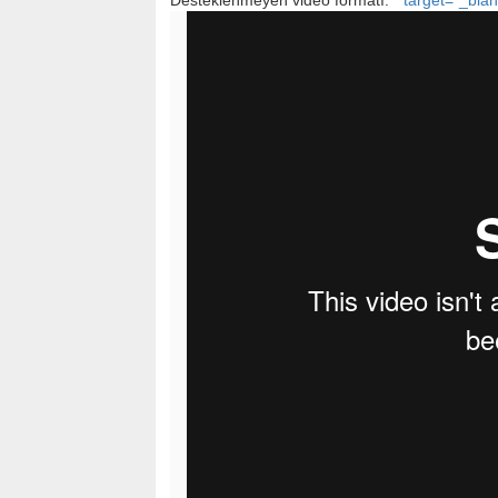
Desteklenmeyen video formatı:
" target="_bla