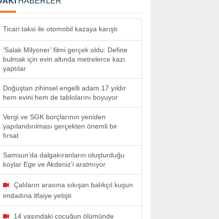
DAKİ
HABERLER
Ticari taksi ile otomobil kazaya karıştı
’Salak Milyoner’ filmi gerçek oldu: Define
bulmak için evin altında metrelerce kazı
yaptılar
Doğuştan zihinsel engelli adam 17 yıldır
hem evini hem de tablolarını boyuyor
Vergi ve SGK borçlarının yeniden
yapılandırılması gerçekten önemli bir
fırsat
Samsun’da dalgakıranların oluşturduğu
koylar Ege ve Akdeniz’i aratmıyor
Çalıların arasına sıkışan balıkçıl kuşun
imdadına itfaiye yetişti
14 yaşındaki çocuğun ölümünde