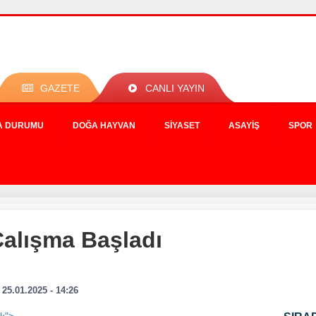
GAZETE
CANLI YAYIN
A DURUMU
DOĞA HAYVAN
SIYASET
ASAYIŞ
SPOR
Çalışma Başladı
25.01.2025 - 14:26