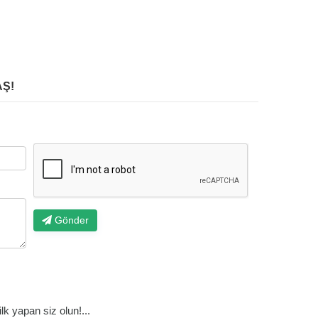
Ş!
Gönder
k yapan siz olun!...