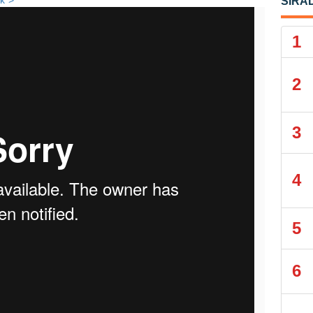
nk">
SIRA
1
2
3
4
5
6