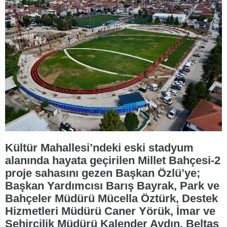
Kültür Mahallesi’ndeki eski stadyum
alanında hayata geçirilen Millet Bahçesi-2
proje sahasını gezen Başkan Özlü’ye;
Başkan Yardımcısı Barış Bayrak, Park ve
Bahçeler Müdürü Mücella Öztürk, Destek
Hizmetleri Müdürü Caner Yörük, İmar ve
Şehircilik Müdürü Kalender Aydın, Beltaş