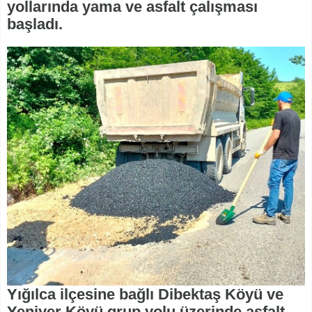
yollarında yama ve asfalt çalışması
başladı.
Yığılca ilçesine bağlı Dibektaş Köyü ve
Yeniyer Köyü grup yolu üzerinde asfalt