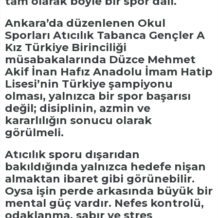
tam olarak böyle bir spor dalı.
Ankara’da düzenlenen Okul
Sporları Atıcılık Tabanca Gençler A
Kız Türkiye Birinciliği
müsabakalarında Düzce Mehmet
Akif İnan Hafız Anadolu İmam Hatip
Lisesi’nin Türkiye şampiyonu
olması, yalnızca bir spor başarısı
değil; disiplinin, azmin ve
kararlılığın sonucu olarak
görülmeli.
Atıcılık sporu dışarıdan
bakıldığında yalnızca hedefe nişan
almaktan ibaret gibi görünebilir.
Oysa işin perde arkasında büyük bir
mental güç vardır. Nefes kontrolü,
odaklanma, sabır ve stres