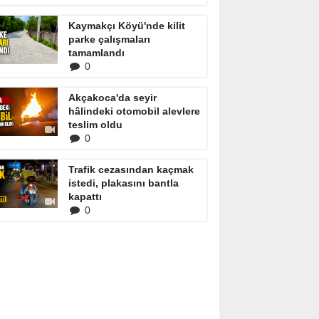
Kaymakçı Köyü'nde kilit
parke çalışmaları
tamamlandı
0
Akçakoca'da seyir
hâlindeki otomobil alevlere
teslim oldu
0
Trafik cezasından kaçmak
istedi, plakasını bantla
kapattı
0