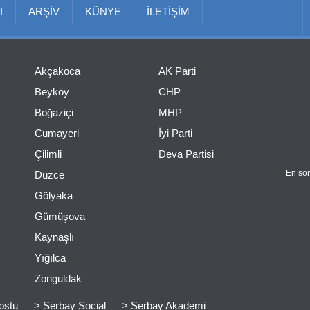
I
ARŞİV
KÜNYE
İLETİŞİM
Akçakoca
AK Parti
Beyköy
CHP
Boğaziçi
MHP
Cumayeri
İyi Parti
Çilimli
Deva Partisi
En son
Düzce
Gölyaka
Gümüşova
Kaynaşlı
Yığılca
Zonguldak
ostu
> Serbay Social
> Serbay Akademi