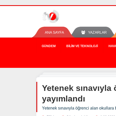
ANA SAYFA
YAZARLAR
GÜNDEM
BILIM VE TEKNOLOJI
HAV
Yetenek sınavıyla 
yayımlandı
Yetenek sınavıyla öğrenci alan okullara