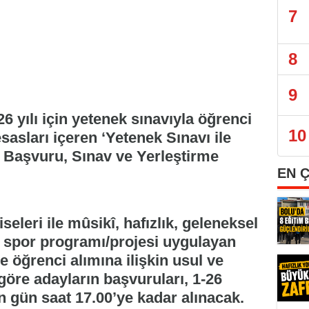
7
8
9
26 yılı için yetenek sınavıyla öğrenci
10
esasları içeren ‘Yetenek Sınavı ile
n Başvuru, Sınav ve Yerleştirme
EN 
iseleri ile mûsikî, hafızlık, geleneksel
e spor programı/projesi uygulayan
 öğrenci alımına ilişkin usul ve
 göre adayların başvuruları, 1-26
n gün saat 17.00’ye kadar alınacak.