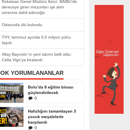
Roketsan Genel Müdürü İkinci: BAİBÜ’de
dereceye giren mezunları işe alım
sürecine dahil edeceğiz
Odasında ölü bulundu
THY, temmuz ayında 9,5 milyon yolcu
taşıdı
Altay Bayındır’ın yeni takımı belli oldu:
Celta Vigo’ya kiralandı
ÇOK YORUMLANANLAR
Bolu’da 8 eğitim binası
güçlendirilecek
0
Hafızlığını tamamlayan 3
çocuk meşalelerle
karşılandı
0