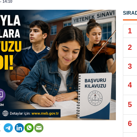
- 14:10
SIRA
1
2
3
4
5
6