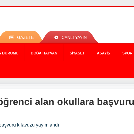
GAZETE
CANLI YAYIN
A DURUMU
DOĞA HAYVAN
SIYASET
ASAYIŞ
SPOR
öğrenci alan okullara başvuru
 başvuru kılavuzu yayımlandı