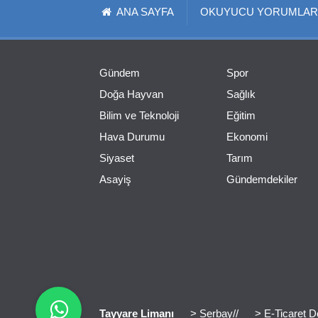
ANA SAYFA
OKUYUCU YORUMLAR
Gündem
Spor
Doğa Hayvan
Sağlık
Bilim ve Teknoloji
Eğitim
Hava Durumu
Ekonomi
Siyaset
Tarım
Asayiş
Gündemdekiler
Tayyare Limanı
> Serbay//
> E-Ticaret D