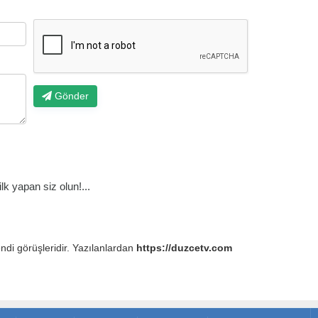
Gönder
k yapan siz olun!...
endi görüşleridir. Yazılanlardan
https://duzcetv.com