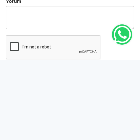
Yorum
Gönder
Bu habere henüz yorum yapılmamıştır, ilk yapan siz
olun!...
Bu sayfa da yer alan okur yorumları kişilerin kendi
görüşleridir. Yazılanlardan
https://m.duzcetv.com
sorumlu
tutulamaz.