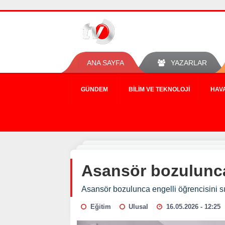
ANA SAYFA
YAZARLAR
GÜNDEM
BILIM VE TEKNOLOJI
HAV
Asansör bozulunca 
Asansör bozulunca engelli öğrencisini sır
Eğitim
Ulusal
16.05.2026 - 12:25