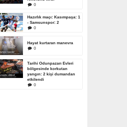
0
Hazırlık maçı: Kasımpaşa: 1
- Samsunspor: 2
0
Hayat kurtaran manevra
0
Tarihi Odunpazarı Evleri
bölgesinde korkutan
yangın: 2 kişi dumandan
etkilendi
0