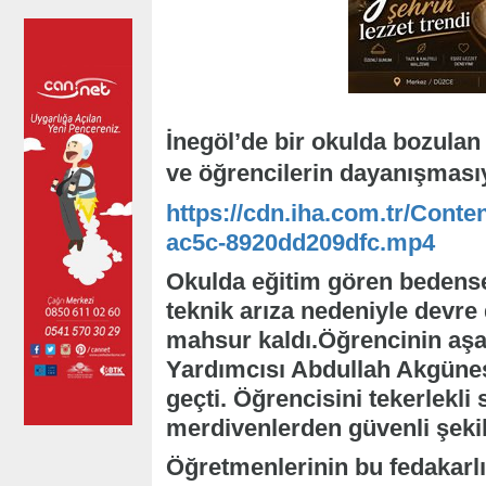
İnegöl’de bir okulda bozulan
ve öğrencilerin dayanışmasıy
https://cdn.iha.com.tr/Conte
ac5c-8920dd209dfc.mp4
Okulda eğitim gören bedensel
teknik arıza nedeniyle devre
mahsur kaldı.Öğrencinin aşa
Yardımcısı Abdullah Akgüneş
geçti. Öğrencisini tekerlekli
merdivenlerden güvenli şekil
Öğretmenlerinin bu fedakarlı