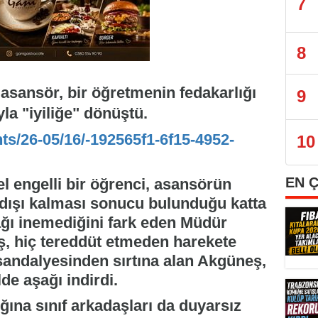
7
8
 asansör, bir öğretmenin fedakarlığı
9
la "iyiliğe" dönüştü.
nts/26-05/16/-192565f1-6f15-4952-
10
EN 
 engelli bir öğrenci, asansörün
 dışı kalması sonucu bulunduğu katta
ğı inemediğini fark eden Müdür
, hiç tereddüt etmeden harekete
 sandalyesinden sırtına alan Akgüneş,
de aşağı indirdi.
ğına sınıf arkadaşları da duyarsız