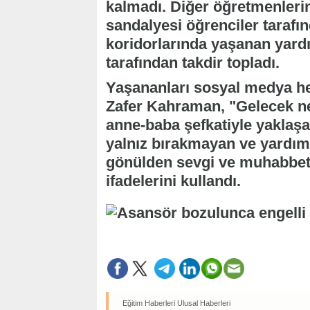
kalmadı. Diğer öğretmenlerin
sandalyesi öğrenciler tarafınd
koridorlarında yaşanan yard
tarafından takdir topladı.
Yaşananları sosyal medya h
Zafer Kahraman, "Gelecek nes
anne-baba şefkatiyle yaklaş
yalnız bırakmayan ve yardım
gönülden sevgi ve muhabbetle
ifadelerini kullandı.
Eğitim Haberleri
Ulusal Haberleri