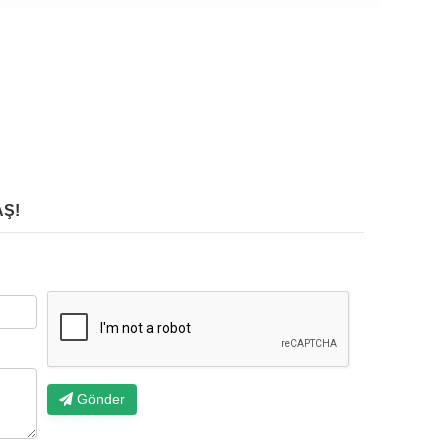
Ş!
Gönder