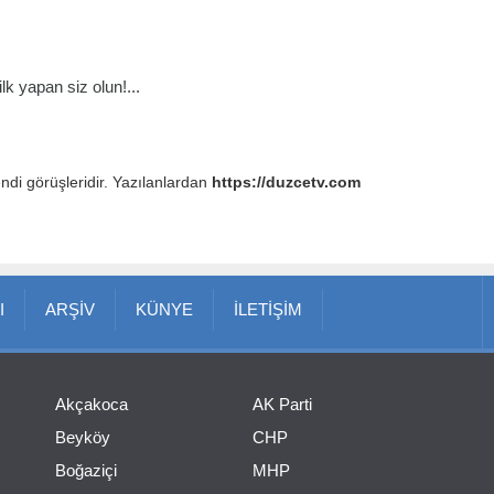
k yapan siz olun!...
endi görüşleridir. Yazılanlardan
https://duzcetv.com
I
ARŞİV
KÜNYE
İLETİŞİM
Akçakoca
AK Parti
Beyköy
CHP
Boğaziçi
MHP