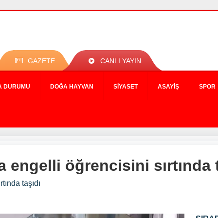
GAZETE
CANLI YAYIN
A DURUMU
DOĞA HAYVAN
SIYASET
ASAYIŞ
SPOR
engelli öğrencisini sırtında 
tında taşıdı