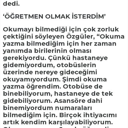
dedi.
‘ÖĞRETMEN OLMAK İSTERDİM’
Okumayı bilmediği için çok zorluk
çektiğini söyleyen Özgüler, “Okuma
yazma bilmediğim için her zaman
yanımda birilerinin olması
gerekiyordu. Çünkü hastaneye
gidemiyordum, otobüslerin
üzerinde nereye gideceğimi
okuyamıyordum. Şimdi okuma
yazma öğrendim. Otobüse de
binebiliyorum, hastaneye de tek
gidebiliyorum. Asansöre dahi
binemiyordum numaraları
bilmediğim için. Birçok ihtiyacımı
artık kendim karşılayabiliyorum.