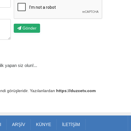
Gönder
k yapan siz olun!...
endi görüşleridir. Yazılanlardan
https://duzcetv.com
I
ARŞİV
KÜNYE
İLETİŞİM