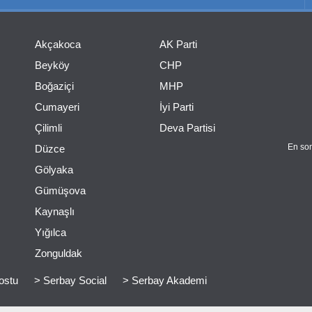
Akçakoca
AK Parti
Beyköy
CHP
Boğaziçi
MHP
Cumayeri
İyi Parti
Çilimli
Deva Partisi
En son
Düzce
Gölyaka
Gümüşova
Kaynaşlı
Yığılca
Zonguldak
ostu
> Serbay Social
> Serbay Akademi