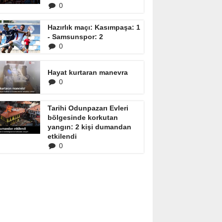
0
Hazırlık maçı: Kasımpaşa: 1
- Samsunspor: 2
0
Hayat kurtaran manevra
0
Tarihi Odunpazarı Evleri
bölgesinde korkutan
yangın: 2 kişi dumandan
etkilendi
0