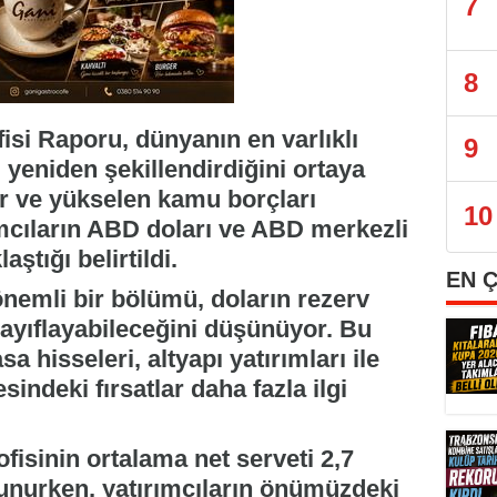
7
8
isi Raporu, dünyanın en varlıklı
9
ni yeniden şekillendirdiğini ortaya
ler ve yükselen kamu borçları
10
ımcıların ABD doları ve ABD merkezli
ştığı belirtildi.
EN 
önemli bir bölümü, doların rezerv
ayıflayabileceğini düşünüyor. Bu
 hisseleri, altyapı yatırımları ile
indeki fırsatlar daha fazla ilgi
ofisinin ortalama net serveti 2,7
lunurken, yatırımcıların önümüzdeki