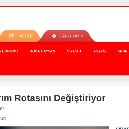
GAZETE
CANLI YAYIN
A DURUMU
DOĞA HAYVAN
SIYASET
ASAYIŞ
SPOR
rım Rotasını Değiştiriyor
yor
3:24