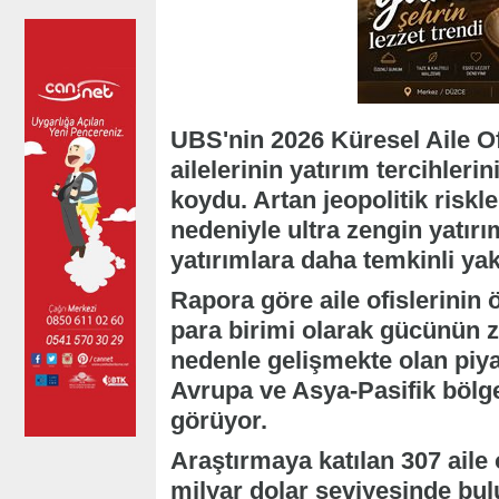
UBS'nin 2026 Küresel Aile Of
ailelerinin yatırım tercihleri
koydu. Artan jeopolitik risk
nedeniyle ultra zengin yatır
yatırımlara daha temkinli yakla
Rapora göre aile ofislerinin 
para birimi olarak gücünün z
nedenle gelişmekte olan piyasa
Avrupa ve Asya-Pasifik bölges
görüyor.
Araştırmaya katılan 307 aile 
milyar dolar seviyesinde bu