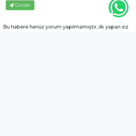
Gönder
Bu habere henüz yorum yapılmamıştır, ilk yapan siz
olun!...
Bu sayfa da yer alan okur yorumları kişilerin kendi
görüşleridir. Yazılanlardan
https://m.duzcetv.com
sorumlu
tutulamaz.
YUKARI ÇIK
Bu sitede yayınlanan içeriklerden
Serbay Interactive
sorumlu değildir.
Dijital Reklam Ajansı
Serbay Interactive
Emlak8