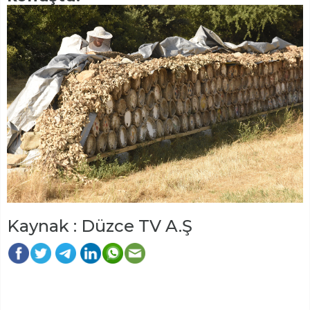
Kaynak : Düzce TV A.Ş