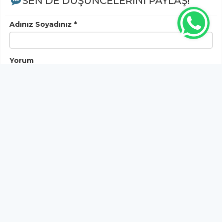
SEN DE DÜŞÜNCELERİNİ PAYLAŞ!
Adınız Soyadınız *
Yorum
Gönder
Bu habere henüz yorum yapılmamıştır, ilk yapan siz
olun!...