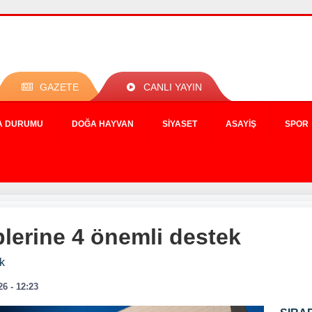
GAZETE
CANLI YAYIN
A DURUMU
DOĞA HAYVAN
SIYASET
ASAYIŞ
SPOR
lerine 4 önemli destek
k
26 - 12:23