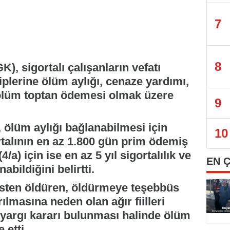
7
8
, sigortalı çalışanların vefatı
iplerine ölüm aylığı, cenaze yardımı,
ölüm toptan ödemesi olmak üzere
9
ölüm aylığı bağlanabilmesi için
10
rtalının en az 1.800 gün prim ödemiş
4/a) için ise en az 5 yıl sigortalılık ve
EN 
bildiğini belirtti.
kasten öldüren, öldürmeye teşebbüs
ılmasına neden olan ağır fiilleri
ş yargı kararı bulunması halinde ölüm
 etti.