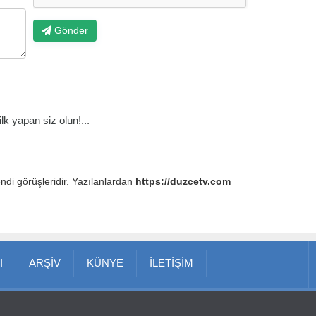
Gönder
k yapan siz olun!...
endi görüşleridir. Yazılanlardan
https://duzcetv.com
I
ARŞİV
KÜNYE
İLETİŞİM