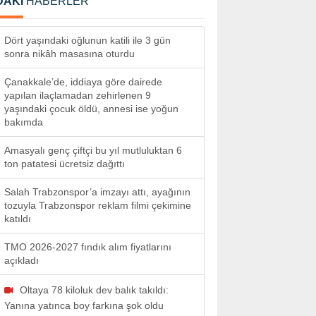
DAKİ
HABERLER
Dört yaşındaki oğlunun katili ile 3 gün
sonra nikâh masasına oturdu
Çanakkale’de, iddiaya göre dairede
yapılan ilaçlamadan zehirlenen 9
yaşındaki çocuk öldü, annesi ise yoğun
bakımda
Amasyalı genç çiftçi bu yıl mutluluktan 6
ton patatesi ücretsiz dağıttı
Salah Trabzonspor’a imzayı attı, ayağının
tozuyla Trabzonspor reklam filmi çekimine
katıldı
TMO 2026-2027 fındık alım fiyatlarını
açıkladı
Oltaya 78 kiloluk dev balık takıldı:
Yanına yatınca boy farkına şok oldu