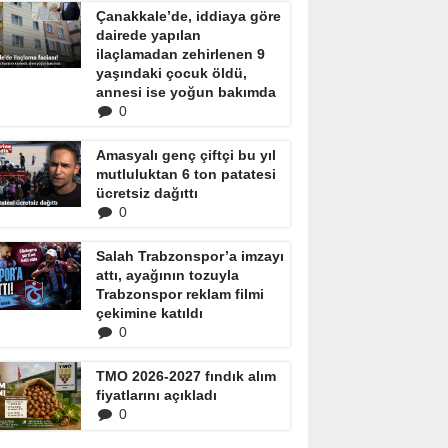
Çanakkale’de, iddiaya göre
dairede yapılan
ilaçlamadan zehirlenen 9
yaşındaki çocuk öldü,
annesi ise yoğun bakımda
0
Amasyalı genç çiftçi bu yıl
mutluluktan 6 ton patatesi
ücretsiz dağıttı
0
Salah Trabzonspor’a imzayı
attı, ayağının tozuyla
Trabzonspor reklam filmi
çekimine katıldı
0
TMO 2026-2027 fındık alım
fiyatlarını açıkladı
0