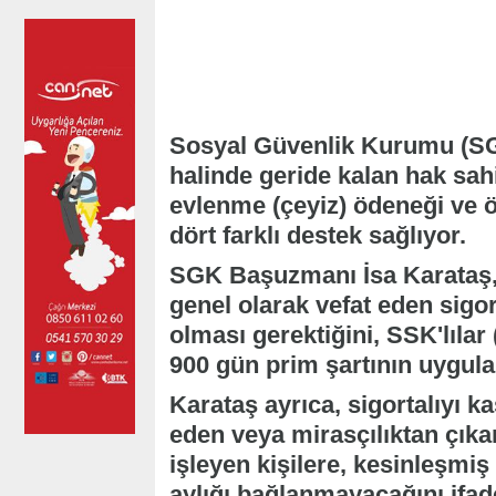
Sosyal Güvenlik Kurumu (SGK)
halinde geride kalan hak sah
evlenme (çeyiz) ödeneği ve 
dört farklı destek sağlıyor.
SGK Başuzmanı İsa Karataş, 
genel olarak vefat eden sigo
olması gerektiğini, SSK'lılar (
900 gün prim şartının uygulana
Karataş ayrıca, sigortalıyı 
eden veya mirasçılıktan çıkar
işleyen kişilere, kesinleşmi
aylığı bağlanmayacağını ifade