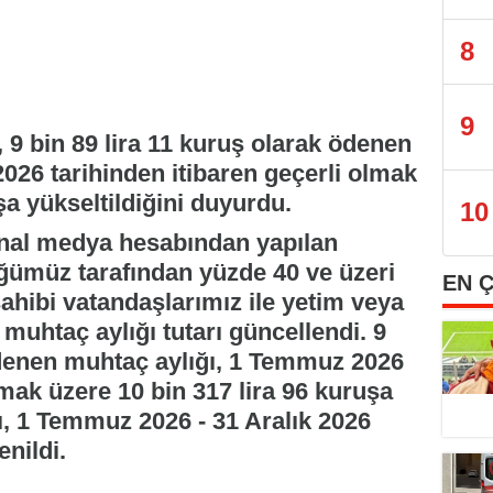
8
9
 bin 89 lira 11 kuruş olarak ödenen
26 tarihinden itibaren geçerli olmak
şa yükseltildiğini duyurdu.
10
anal medya hesabından yapılan
ümüz tarafından yüzde 40 ve üzeri
EN 
sahibi vatandaşlarımız ile yetim veya
uhtaç aylığı tutarı güncellendi. 9
ödenen muhtaç aylığı, 1 Temmuz 2026
lmak üzere 10 bin 317 lira 96 kuruşa
rı, 1 Temmuz 2026 - 31 Aralık 2026
nildi.