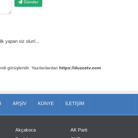
Gönder
k yapan siz olun!...
endi görüşleridir. Yazılanlardan
https://duzcetv.com
I
ARŞİV
KÜNYE
İLETİŞİM
Akçakoca
AK Parti