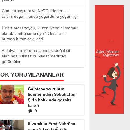
Cumhurbaşkanı ve NATO liderlerinin
tercihi doğal manda yoğurduna yoğun ilgi
Hırsız aracı soydu, kuzeni kendini memur
olarak tanıtıp sürücüye "Dikkat edin
burada hırsız çok" dedi
Antalya’nın koruma altındaki doğal sit
alanında ’Olmaz bu kadar ’dedirten
görüntüler
ÇOK YORUMLANANLAR
Galatasaray tribün
liderlerinden Sebahattin
Şirin hakkında gözaltı
kararı
0
Siverek’te Fırat Nehri’ne
giren 2 kişi boğuldu