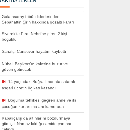
DAKİ
HABERLER
Galatasaray tribün liderlerinden
Sebahattin Şirin hakkında gözaltı kararı
Siverek’te Fırat Nehri’ne giren 2 kişi
boğuldu
Sanatçı Cansever hayatını kaybetti
Nübel, Beşiktaş’ın kalesine huzur ve
güven getirecek
14 yaşındaki Buğra limonata satarak
asgari ücretin üç katı kazandı
Boğulma tehlikesi geçiren anne ve iki
çocuğun kurtarılma anı kamerada
Kapalıçarşı’da altınlarını bozdurmaya
gitmişti: Namaz kıldığı camide çantası
çalındı