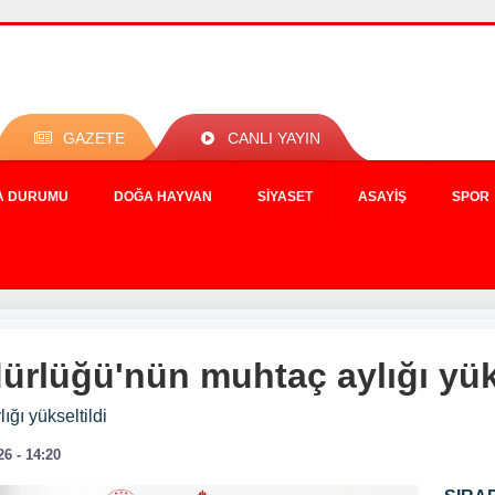
GAZETE
CANLI YAYIN
A DURUMU
DOĞA HAYVAN
SIYASET
ASAYIŞ
SPOR
ürlüğü'nün muhtaç aylığı yüks
ğı yükseltildi
26 - 14:20