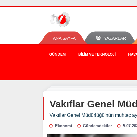
ANA SAYFA
YAZARLAR
GÜNDEM
BILIM VE TEKNOLOJI
HAV
Vakıflar Genel Müd
Vakıflar Genel Müdürlüğü'nün muhtaç aylı
Ekonomi
Gündemdekiler
5.07.20