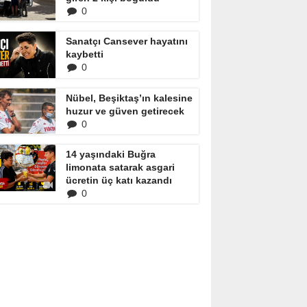
0
Sanatçı Cansever hayatını
kaybetti
0
Nübel, Beşiktaş’ın kalesine
huzur ve güven getirecek
0
14 yaşındaki Buğra
limonata satarak asgari
ücretin üç katı kazandı
0