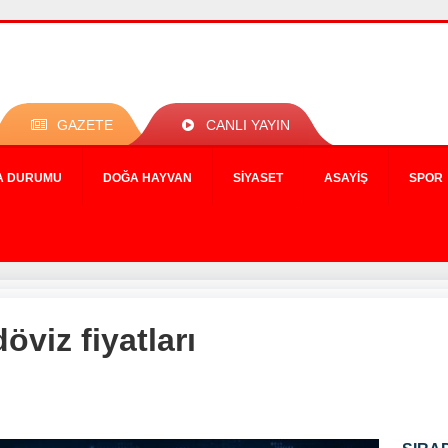
GAZETE
CANLI YAYIN
A DURUMU
DOĞA HAYVAN
SIYASET
ASAYIŞ
SPOR
öviz fiyatları