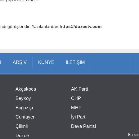
endi görüşleridir. Yazılanlardan
https://duzcetv.com
I
ARŞİV
KÜNYE
İLETİŞİM
Akçakoca
AK Parti
Beyköy
CHP
Boğaziçi
MHP
Cumayeri
İyi Parti
Çilimli
Deva Partisi
En son
Düzce