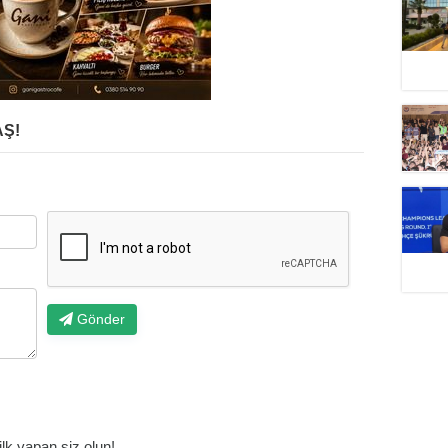
Ş!
Gönder
k yapan siz olun!...