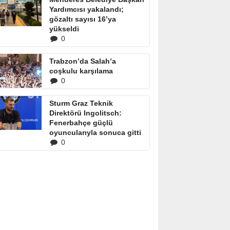
Yardımcısı yakalandı;
gözaltı sayısı 16’ya
yükseldi
0
Trabzon’da Salah’a
coşkulu karşılama
0
Sturm Graz Teknik
Direktörü Ingolitsch:
Fenerbahçe güçlü
oyuncularıyla sonuca gitti
0