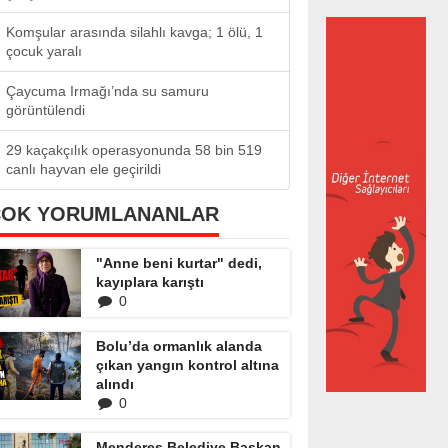
Komşular arasında silahlı kavga; 1 ölü, 1
çocuk yaralı
Çaycuma Irmağı’nda su samuru
görüntülendi
29 kaçakçılık operasyonunda 58 bin 519
canlı hayvan ele geçirildi
ÇOK YORUMLANANLAR
"Anne beni kurtar" dedi,
kayıplara karıştı
0
Bolu’da ormanlık alanda
çıkan yangın kontrol altına
alındı
0
Menderes Belediye Başkan