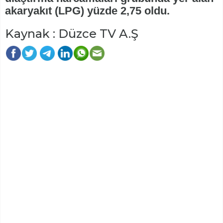
akaryakıt (LPG) yüzde 2,75 oldu.
Kaynak : Düzce TV A.Ş