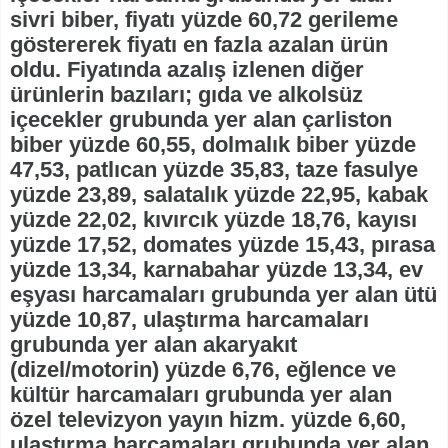
sivri biber, fiyatı yüzde 60,72 gerileme
göstererek fiyatı en fazla azalan ürün
oldu. Fiyatında azalış izlenen diğer
ürünlerin bazıları; gıda ve alkolsüz
içecekler grubunda yer alan çarliston
biber yüzde 60,55, dolmalık biber yüzde
47,53, patlıcan yüzde 35,83, taze fasulye
yüzde 23,89, salatalık yüzde 22,95, kabak
yüzde 22,02, kıvırcık yüzde 18,76, kayısı
yüzde 17,52, domates yüzde 15,43, pırasa
yüzde 13,34, karnabahar yüzde 13,34, ev
eşyası harcamaları grubunda yer alan ütü
yüzde 10,87, ulaştırma harcamaları
grubunda yer alan akaryakıt
(dizel/motorin) yüzde 6,76, eğlence ve
kültür harcamaları grubunda yer alan
özel televizyon yayın hizm. yüzde 6,60,
ulaştırma harcamaları grubunda yer alan