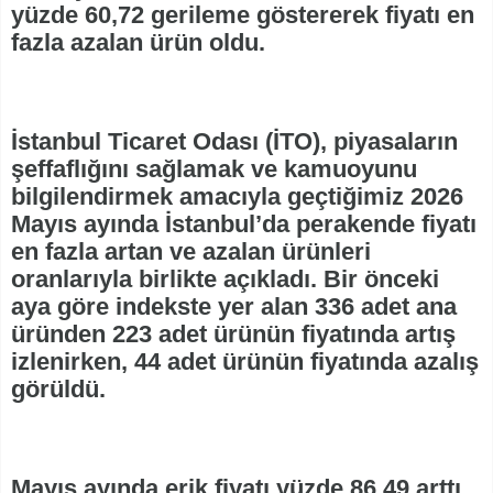
yüzde 60,72 gerileme göstererek fiyatı en
fazla azalan ürün oldu.
İstanbul Ticaret Odası (İTO), piyasaların
şeffaflığını sağlamak ve kamuoyunu
bilgilendirmek amacıyla geçtiğimiz 2026
Mayıs ayında İstanbul’da perakende fiyatı
en fazla artan ve azalan ürünleri
oranlarıyla birlikte açıkladı. Bir önceki
aya göre indekste yer alan 336 adet ana
üründen 223 adet ürünün fiyatında artış
izlenirken, 44 adet ürünün fiyatında azalış
görüldü.
Mayıs ayında erik fiyatı yüzde 86,49 arttı